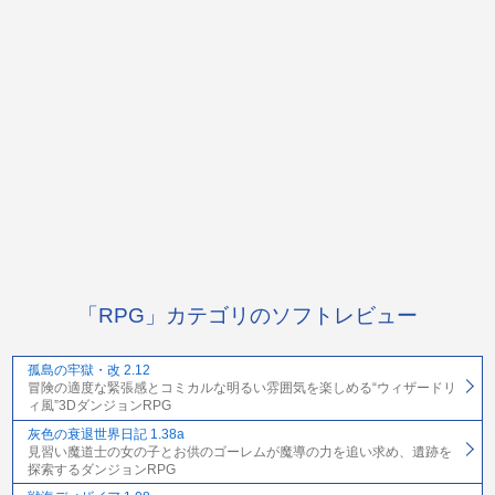
「RPG」カテゴリのソフトレビュー
孤島の牢獄・改 2.12
冒険の適度な緊張感とコミカルな明るい雰囲気を楽しめる“ウィザードリ
ィ風”3DダンジョンRPG
灰色の衰退世界日記 1.38a
見習い魔道士の女の子とお供のゴーレムが魔導の力を追い求め、遺跡を
探索するダンジョンRPG