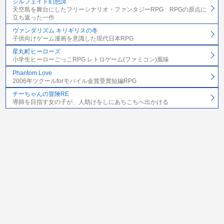
シルフェイド幻想譚
天空島を舞台にしたフリーシナリオ・ファンタジーRPG RPGの原点に
立ち返った一作
ヴァンダリズム キリギリスの冬
子供向けゲーム漫画を意識した現代日本RPG
星丸町ヒーローズ
小学生ヒーローごっこRPG レトロゲーム(ファミコン)風味
Phantom Love
2006年ツクールforモバイル金賞受賞短編RPG
チーちゃんの冒険RE
導師を目指す女の子が、人助けをしにあちこちへ出かける