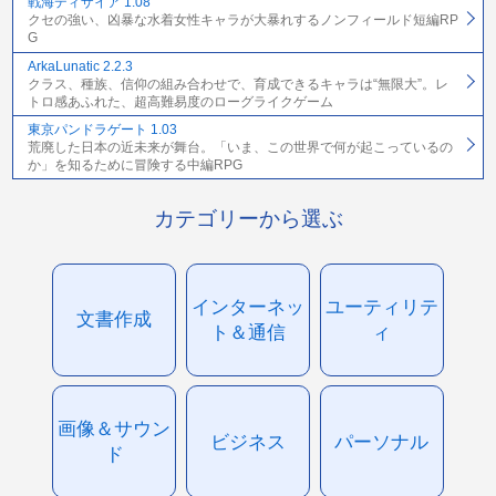
戦海ディザイア 1.08
クセの強い、凶暴な水着女性キャラが大暴れするノンフィールド短編RP
G
ArkaLunatic 2.2.3
クラス、種族、信仰の組み合わせで、育成できるキャラは“無限大”。レ
トロ感あふれた、超高難易度のローグライクゲーム
東京パンドラゲート 1.03
荒廃した日本の近未来が舞台。「いま、この世界で何が起こっているの
か」を知るために冒険する中編RPG
カテゴリーから選ぶ
インターネッ
ユーティリテ
文書作成
ト＆通信
ィ
画像＆サウン
ビジネス
パーソナル
ド