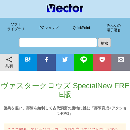
ソフト
みんなの
PCショップ
QuickPoint
ライブラリ
電子署名
共有
ヴァスタークロウズ SpecialNew FRE
E版
傭兵を雇い、部隊を編制して古代洞窟の魔物に挑む「部隊育成+アクショ
ンRPG」
ここで紹介しているソフトウェアはPC向けのソフトウェアのた