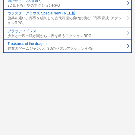
遺跡島と7つのまほう
2D見下ろし型のアクションRPG
ヴァスタークロウズ SpecialNew FREE版
傭兵を雇い、部隊を編制して古代洞窟の魔物に挑む「部隊育成+アクシ
ョンRPG」
ブラッディドレス
少女と一匹の狼が闇から世界を救うアクションRPG
Treasures of the dragon
異質のゲームジャンル、3DのパズルアクションRPG