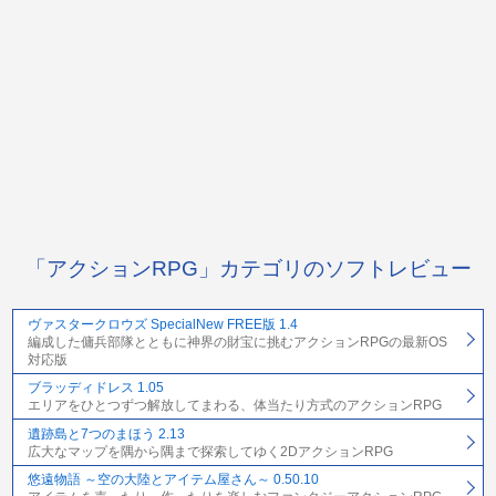
「アクションRPG」カテゴリのソフトレビュー
ヴァスタークロウズ SpecialNew FREE版 1.4
編成した傭兵部隊とともに神界の財宝に挑むアクションRPGの最新OS
対応版
ブラッディドレス 1.05
エリアをひとつずつ解放してまわる、体当たり方式のアクションRPG
遺跡島と7つのまほう 2.13
広大なマップを隅から隅まで探索してゆく2DアクションRPG
悠遠物語 ～空の大陸とアイテム屋さん～ 0.50.10