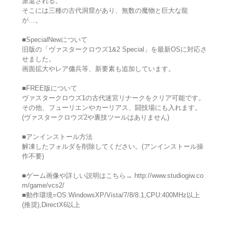
派遣される。
そこには三種の古代洞窟があり、無数の魔物と巨大な龍
が…。
■SpecialNewについて
旧版の「ヴァスタークロウズ1&2 Special」を最新OSに対応さ
せました。
画面拡大やレア傭兵等、新要素も追加しています。
■FREE版について
ヴァスタークロウズ1の古代迷宮リナークをクリア可能です。
その他、フューリエンやカーリアス、闘技場にも入れます。
(ヴァスタークロウズ2や裏技ツールはありません)
■アンインストール方法
解凍したフォルダを削除してください。(アンインストール操
作不要)
■ゲーム画像や詳しい説明はこちら→ http://www.studiogiw.co
m/game/vcs2/
■動作環境=OS:WindowsXP/Vista/7/8/8.1,CPU:400MHz以上
(推奨),DirectX6以上