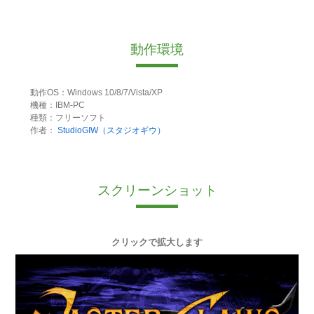
動作環境
動作OS：Windows 10/8/7/Vista/XP
機種：IBM-PC
種類：フリーソフト
作者：
StudioGIW（スタジオギウ）
スクリーンショット
クリックで拡大します