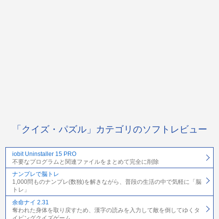
「クイズ・パズル」カテゴリのソフトレビュー
iobit Uninstaller 15 PRO
不要なプログラムと関連ファイルをまとめて完全に削除
ナンプレで脳トレ
1,000問ものナンプレ(数独)を解きながら、普段の生活の中で気軽に「脳
トレ」
余命ナイ 2.31
奪われた身体を取り戻すため、漢字の読みを入力して敵を倒してゆくタ
イピングクイズゲーム