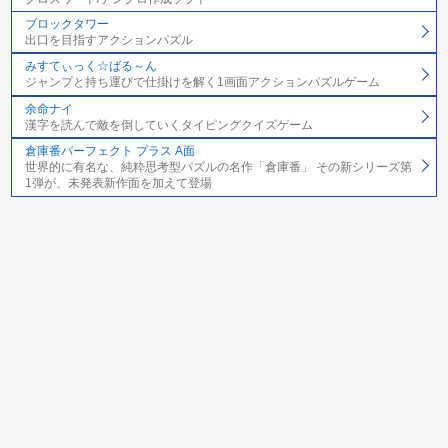
ブロックタワー
出口を目指すアクションパズル
みすてぃっく☆ばる～ん
ジャンプと持ち運びで仕掛けを解く1画面アクションパズルゲーム
余命ナイ
漢字を読んで敵を倒していくタイピングクイズゲーム
倉庫番パーフェクト プラス A面
世界的に有名な、純粋思考型パズルの名作「倉庫番」 その新シリーズ第
1弾が、未発表新作面を加えて登場