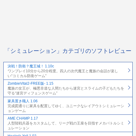
「シミュレーション」カテゴリのソフトレビュー
決戦！防衛？魔王城！ 1.10c
ワンプレイ10分から20分程度。四人の次代魔王と魔族の会話が楽し
い“コミカル防衛ゲーム”
ZombieVital2-FREE版- 1.15
魔族の女王が、極悪非道な人間たちから迷宮とスライムの子どもたちを
守る“迷宮ディフェンスゲーム”
家具置き職人 1.06
完成図通りに家具を配置してゆく、ユニークなレイアウトシミュレーシ
ョンゲーム
AME CHAMP 1.17
人型陸戦兵器をカスタムして、リーグ戦の王座を目指すメカバトルシミ
ュレーション
Healer's Yell 1.02