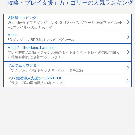
「攻略・プレイ支援」カテゴリーの人気ランキング
方眼紙マッピング
WizardryタイプのダンジョンRPG用マッピングツール 画像ファイル&HT
MLファイルへの出力も可能
Mapic
3DダンジョンRPG向けマッピングツール
MoeL2 - The Game Launcher -
プレイ時間の記録・ジャンル毎のタイトル管理・トレイの自動開閉 ゲー
ム環境を劇的に改善するランチャー!
ツムツムカウンター
「ツムツム」の各キャラクターのデータを記録
DQX 鍛冶職人支援ツール KJTool
ドラクエ10の鍛冶職人の為のソフト