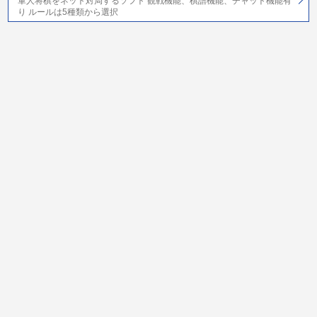
軍人将棋をネット対局するソフト 観戦機能、棋譜機能、チャット機能有
り ルールは5種類から選択