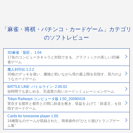
「麻雀・将棋・パチンコ・カードゲーム」カテゴリ
のソフトレビュー
3D麻雀「龍匠」 1.04
17名のコンピュータキャラと対戦できる、グラフィックの美しい3D麻
雀ゲーム
魔人封印伝 1.2.2
30枚のデッキを使い、魔物と戦いながら塔の最上階を目指す、双六のよ
うなカードゲーム
BATTLE LINE -バトルライン- 2.00.02
短時間でも楽しめる、完成度の高いカードシミュレーションゲーム
Tokyo Railways コンピュータ版 1.50_20090418
実在する都市と都市との間に鉄道を敷き、収益を上げて「鉄道王」を目
指すボードゲーム
Cards for lonesome player 1.00
16種類ものゲームが収録された、簡単操作の“ひとり遊びトランプゲー
ム集”