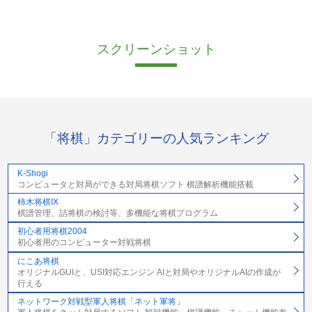
スクリーンショット
「将棋」カテゴリーの人気ランキング
K-Shogi
コンピュータと対局ができる対局将棋ソフト 棋譜解析機能搭載
柿木将棋IX
棋譜管理、詰将棋の検討等、多機能な将棋プログラム
初心者用将棋2004
初心者用のコンピューター対戦将棋
にこあ将棋
オリジナルGUIと、USI対応エンジン AIと対局やオリジナルAIの作成が
行える
ネットワーク対戦型軍人将棋「ネット軍将」