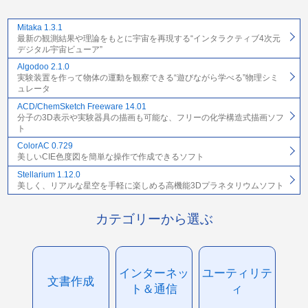
Mitaka 1.3.1
最新の観測結果や理論をもとに宇宙を再現する“インタラクティブ4次元
デジタル宇宙ビューア”
Algodoo 2.1.0
実験装置を作って物体の運動を観察できる“遊びながら学べる”物理シミ
ュレータ
ACD/ChemSketch Freeware 14.01
分子の3D表示や実験器具の描画も可能な、フリーの化学構造式描画ソフ
ト
ColorAC 0.729
美しいCIE色度図を簡単な操作で作成できるソフト
Stellarium 1.12.0
美しく、リアルな星空を手軽に楽しめる高機能3Dプラネタリウムソフト
カテゴリーから選ぶ
インターネッ
ユーティリテ
文書作成
ト＆通信
ィ