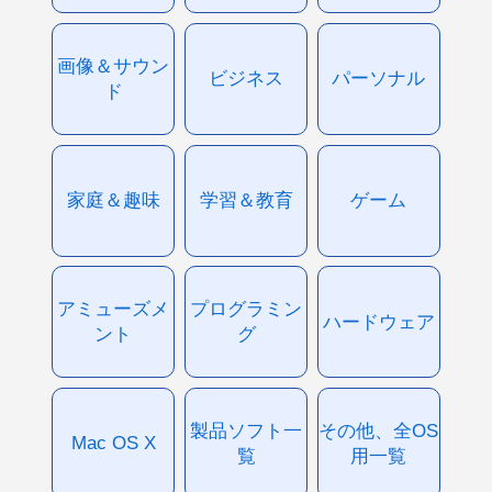
画像＆サウン
ビジネス
パーソナル
ド
家庭＆趣味
学習＆教育
ゲーム
アミューズメ
プログラミン
ハードウェア
ント
グ
製品ソフト一
その他、全OS
Mac OS X
覧
用一覧