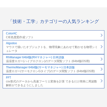
「技術・工学」カテゴリーの人気ランキング
ColorAC
CIE色度図作成ソフト
Algodoo
マウスで描いたオブジェクトを、物理現象にあわせて動かせる物理シミ
ュレータ
RhManager 64bit版(RHマネジャー) 日本語版
温湿度ロガー(ハイグロクロン)のデータ閲覧ソフト (64bit版OS用)
ThermoManager 64bit版(サーモマネジャー) 日本語版
温度ロガー(サーモクロンGタイプ)のデータ閲覧ソフト (64bit版OS用)
FFT
csv形式のデータから高速フーリエ変換を計算 できるだけ簡単に周波数
解析ができるようにしました