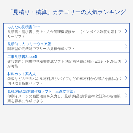
「見積り・積算」カテゴリーの人気ランキング
みんなの見積書Free
見積書～請求書、売上・入金管理機能ほか 【インボイス制度対応】フ
リーソフト
見積助っ人 フリーウェア版
階層型の高機能でフリーの見積作成ソフト
工事見積書Super5
建設業向け階層型見積書作成ソフト 法定福利費に対応 Excel・PDF出力
が可能
材料カット案内人
鉄板などの平面パネル材料,及びパイプなどの棒材料から部品を無駄なく
切り取る板取りソフト
見積/納品/請求書作成ソフト「三森支太郎」
印刷イメージの画面項目を入力し、見積/納品/請求書/領収証等の各種帳
票を容易に作成できる