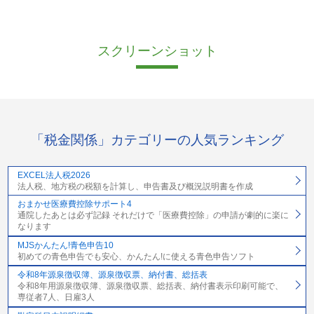
スクリーンショット
「税金関係」カテゴリーの人気ランキング
EXCEL法人税2026
法人税、地方税の税額を計算し、申告書及び概況説明書を作成
おまかせ医療費控除サポート4
通院したあとは必ず記録 それだけで「医療費控除」の申請が劇的に楽に
なります
MJSかんたん!青色申告10
初めての青色申告でも安心、かんたん!に使える青色申告ソフト
令和8年源泉徴収簿、源泉徴収票、納付書、総括表
令和8年用源泉徴収簿、源泉徴収票、総括表、納付書表示印刷可能で、
専従者7人、日雇3人