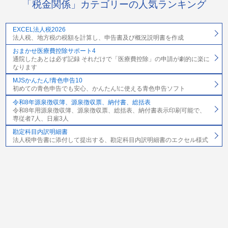
「税金関係」カテゴリーの人気ランキング
EXCEL法人税2026
法人税、地方税の税額を計算し、申告書及び概況説明書を作成
おまかせ医療費控除サポート4
通院したあとは必ず記録 それだけで「医療費控除」の申請が劇的に楽に
なります
MJSかんたん!青色申告10
初めての青色申告でも安心、かんたん!に使える青色申告ソフト
令和8年源泉徴収簿、源泉徴収票、納付書、総括表
令和8年用源泉徴収簿、源泉徴収票、総括表、納付書表示印刷可能で、
専従者7人、日雇3人
勘定科目内訳明細書
法人税申告書に添付して提出する、勘定科目内訳明細書のエクセル様式