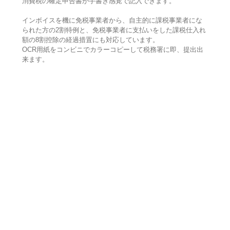
消費税の確定申告書が手書き感覚で記入できます。
インボイスを機に免税事業者から、自主的に課税事業者にな
られた方の2割特例と、免税事業者に支払いをした課税仕入れ
額の8割控除の経過措置にも対応しています。
OCR用紙をコンビニでカラーコピーして税務署に即、提出出
来ます。