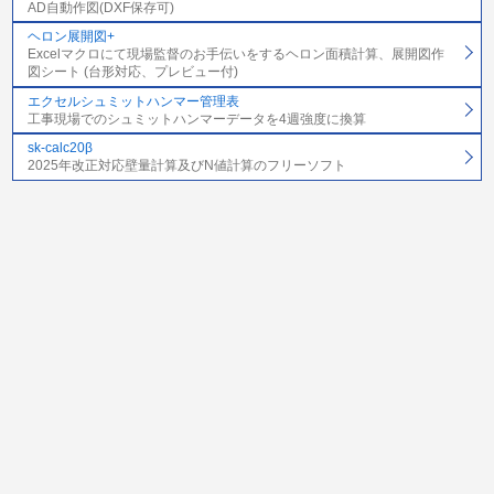
AD自動作図(DXF保存可)
ヘロン展開図+
Excelマクロにて現場監督のお手伝いをするヘロン面積計算、展開図作
図シート (台形対応、プレビュー付)
エクセルシュミットハンマー管理表
工事現場でのシュミットハンマーデータを4週強度に換算
sk-calc20β
2025年改正対応壁量計算及びN値計算のフリーソフト