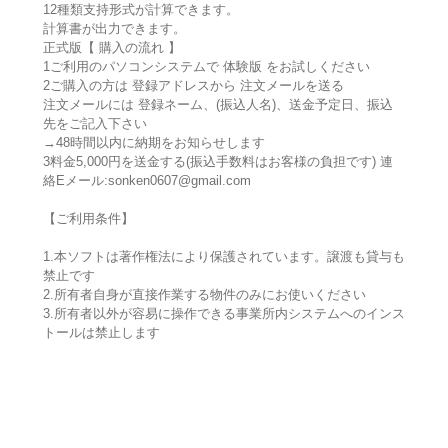
12種類支持形式が計算できます。
計算書が出力できます。
正式版【 購入の流れ 】
1ご利用のパソコンシステムで 体験版 をお試しください
2ご購入の方は 登録アドレスから 注文メールを送る
注文メールには 登録ネーム、(振込人名)、送金予定日、振込
先をご記入下さい
→48時間以内に納期をお知らせします
3料金5,000円を送金する(振込手数料はお客様の負担です) 連
絡Eメール:sonken0607@gmail.com
【ご利用条件】
1.本ソフトは著作権法により保護されています。譲渡も貸与も
禁止です
2.所有者自身が直接作業する物件のみにお使いください
3.所有者以外が容易に操作できる事業所内システムへのインス
トールは禁止します