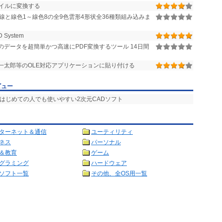
ァイルに変換する
線と線色1～線色8の全9色雲形4形状全36種類組み込みま
 System
adのデータを超簡単かつ高速にPDF変換するツール 14日間
、一太郎等のOLE対応アプリケーションに貼り付ける
ビュー
 はじめての人でも使いやすい2次元CADソフト
ターネット＆通信
ユーティリティ
ネス
パーソナル
＆教育
ゲーム
グラミング
ハードウェア
ソフト一覧
その他、全OS用一覧