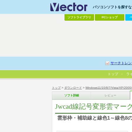
パソコンソフトを探すなら
ソフトライブラリ
PCショップ
サーチトレン
トップ
ラ
トップ
>
ダウンロード
>
Windows11/10/8/7/Vista/XP/2000
ソフト詳細
レビュー
Jwcad線記号変形雲マーク
雲形枠・補助線と線色1～線色8の