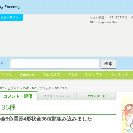
「Vector」
ベクターサイン
ちょい読み!
SELECTION
V
NGS Corporate Site
ド！
イブラリ
Windows
Mac(OS X)
全OS
新着ソフト
ランキング
/NT
>
ビジネス
>
CAD・NC・プロッタ
>
JW_CAD
コメント・評価
スクリーンショット
ダウンロード
36種
全9色雲形4形状全36種類組み込みました