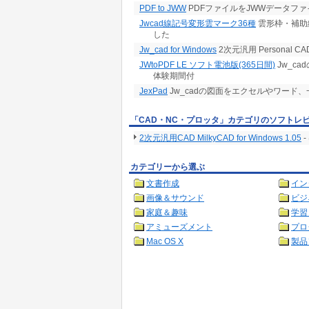
PDF to JWW
PDFファイルをJWWデータフ
Jwcad線記号変形雲マーク36種
雲形枠・補助
した
Jw_cad for Windows
2次元汎用 Personal CAD
JWtoPDF LE ソフト電池版(365日間)
Jw_c
体験期間付
JexPad
Jw_cadの図面をエクセルやワード
「CAD・NC・プロッタ」カテゴリのソフトレ
2次元汎用CAD MilkyCAD for Windows 1.05
-
カテゴリーから選ぶ
文書作成
イン
画像＆サウンド
ビジ
家庭＆趣味
学習
アミューズメント
プロ
Mac OS X
製品