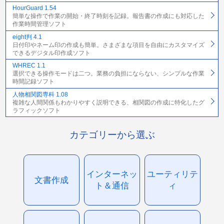
HourGuard 1.54
簡単な操作で作業の開始・終了時刻を記録。報告書の作成にも対応した
作業時間管理ソフト
eight判 4.1
日付印やネーム印の作成も簡単。さまざまな項目を自由にカスタマイズ
できるデジタル印作成ソフト
WHREC 1.1
選択できる操作モードは二つ。業務の負担にならない、シンプルな作業
時間記録ソフト
人物相関図専科 1.08
複雑な人間関係もわかりやすく説明できる、相関図の作成に特化したグ
ラフィックソフト
カテゴリーから選ぶ
インターネッ
ユーティリテ
文書作成
ト＆通信
ィ