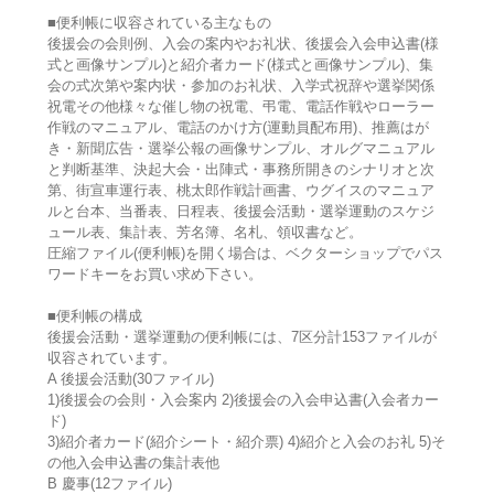
■便利帳に収容されている主なもの
後援会の会則例、入会の案内やお礼状、後援会入会申込書(様
式と画像サンプル)と紹介者カード(様式と画像サンプル)、集
会の式次第や案内状・参加のお礼状、入学式祝辞や選挙関係
祝電その他様々な催し物の祝電、弔電、電話作戦やローラー
作戦のマニュアル、電話のかけ方(運動員配布用)、推薦はが
き・新聞広告・選挙公報の画像サンプル、オルグマニュアル
と判断基準、決起大会・出陣式・事務所開きのシナリオと次
第、街宣車運行表、桃太郎作戦計画書、ウグイスのマニュア
ルと台本、当番表、日程表、後援会活動・選挙運動のスケジ
ュール表、集計表、芳名簿、名札、領収書など。
圧縮ファイル(便利帳)を開く場合は、ベクターショップでパス
ワードキーをお買い求め下さい。
■便利帳の構成
後援会活動・選挙運動の便利帳には、7区分計153ファイルが
収容されています。
A 後援会活動(30ファイル)
1)後援会の会則・入会案内 2)後援会の入会申込書(入会者カー
ド)
3)紹介者カード(紹介シート・紹介票) 4)紹介と入会のお礼 5)そ
の他入会申込書の集計表他
B 慶事(12ファイル)