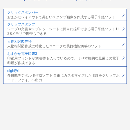
クリックスタンパー
おまかせレイアウトで美しいスタンプ画像を作成する電子印鑑ソフト
クリップスタンプ
ワープロ文書やスプレットシートに簡単に捺印できる電子印鑑ソフト U
SBメモリで携帯もできる
人物相関図専科
人物相関図作成に特化したユニークな装飾機能満載のソフト
おまかせ電子印鑑3
印鑑用フォントが30書体も入っているので、より本格的な見栄えの電子
印鑑が作成できる
eight判
多機能デジタル印作成ソフト 自由にカスタマイズした印影をクリップボ
ード、ファイルへ出力