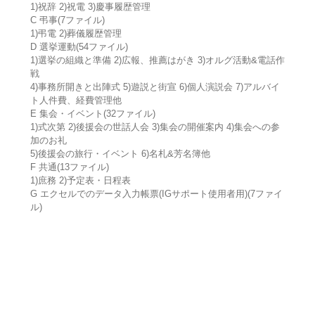
1)祝辞 2)祝電 3)慶事履歴管理
C 弔事(7ファイル)
1)弔電 2)葬儀履歴管理
D 選挙運動(54ファイル)
1)選挙の組織と準備 2)広報、推薦はがき 3)オルグ活動&電話作
戦
4)事務所開きと出陣式 5)遊説と街宣 6)個人演説会 7)アルバイ
ト人件費、経費管理他
E 集会・イベント(32ファイル)
1)式次第 2)後援会の世話人会 3)集会の開催案内 4)集会への参
加のお礼
5)後援会の旅行・イベント 6)名札&芳名簿他
F 共通(13ファイル)
1)庶務 2)予定表・日程表
G エクセルでのデータ入力帳票(IGサポート使用者用)(7ファイ
ル)