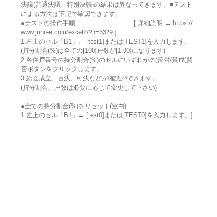
決議(普通決議、特別決議)の結果は異なってきます。■テスト
による方法は下記で確認できます。
●テストの操作手順 [ 詳細説明 → https://
www.juno-e.com/excel2/?p=3329 ]
1.左上のセル「B1」← [test1]または[TEST1]を入力します。
(持分割合(%)は全ての[100]戸数が[1.00]になります)
2.各住戸番号の持分割合(%)のセルにいずれかの(反対/賛成)賛
否ボタンをクリックします。
3.総会成立、否決、可決などが確認ができます。
(持分割合、戸数は必要に応じて変更して下さい)
●全ての持分割合(%)をリセット(空白)
1.左上のセル「B1」← [test0]または[TEST0]を入力します。]