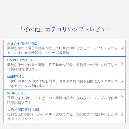
「その他」カテゴリのソフトレビュー
おまかせ電子印鑑2
簡単な操作で電子印鑑を作成してPDFに押印できるユーティリティソフ
ト「おまかせ電子印鑑」シリーズ最新版
HourGuard 1.54
簡単な操作で作業の開始・終了時刻を記録。報告書の作成にも対応した
作業時間管理ソフト
eight判 4.1
日付印やネーム印の作成も簡単。さまざまな項目を自由にカスタマイズ
できるデジタル印作成ソフト
WHREC 1.1
選択できる操作モードは二つ。業務の負担にならない、シンプルな作業
時間記録ソフト
人物相関図専科 1.08
複雑な人間関係もわかりやすく説明できる、相関図の作成に特化したグ
ラフィックソフト