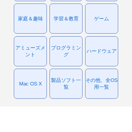
家庭＆趣味
学習＆教育
ゲーム
アミューズメ
プログラミン
ハードウェア
ント
グ
製品ソフト一
その他、全OS
Mac OS X
覧
用一覧