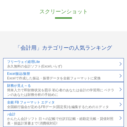
スクリーンショット
「会計用」カテゴリーの人気ランキング
フリーウェイ経理Lite
永久無料の会計ソフト(Excelいらず)
Excel振込/振替
Excelで作成した振込・振替データを全銀フォーマットに変換
財務が見え～る
簡単入力で即財務状況を図示 初心者のあなたは会計の学習用に ベテラ
ンのあなたは財務分析の手始めに
全銀 FB フォーマット エディタ
全国銀行協会が定めるFBデータ(固定長)を編集するためのエディタ
♪会計
かんたん会計ソフト 日々の記帳で仕訳日記帳・総勘定元帳・貸借対照
表・損益計算書まで! 消費税対応!