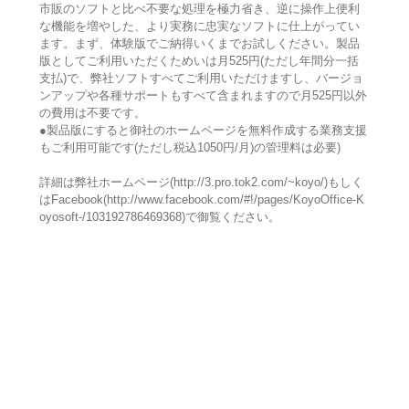
市販のソフトと比べ不要な処理を極力省き、逆に操作上便利
な機能を増やした、より実務に忠実なソフトに仕上がってい
ます。まず、体験版でご納得いくまでお試しください。製品
版としてご利用いただくためいは月525円(ただし年間分一括
支払)で、弊社ソフトすべてご利用いただけますし、バージョ
ンアップや各種サポートもすべて含まれますので月525円以外
の費用は不要です。
●製品版にすると御社のホームページを無料作成する業務支援
もご利用可能です(ただし税込1050円/月)の管理料は必要)
詳細は弊社ホームページ(http://3.pro.tok2.com/~koyo/)もしく
はFacebook(http://www.facebook.com/#!/pages/KoyoOffice-K
oyosoft-/103192786469368)で御覧ください。