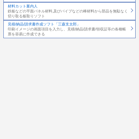
材料カット案内人
鉄板などの平面パネル材料,及びパイプなどの棒材料から部品を無駄なく
切り取る板取りソフト
見積/納品/請求書作成ソフト「三森支太郎」
印刷イメージの画面項目を入力し、見積/納品/請求書/領収証等の各種帳
票を容易に作成できる