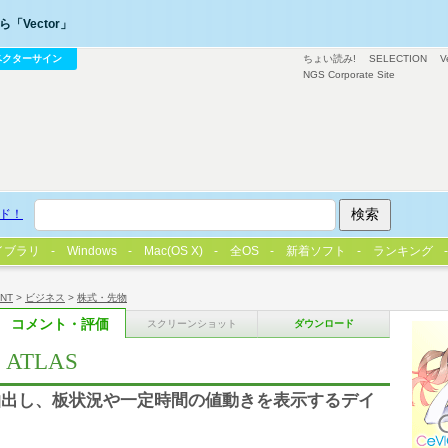
「Vector」
ベクターサイン
ちょい読み!
SELECTION
V
NGS Corporate Site
ド！
イブラリ
Windows
Mac(OS X)
全OS
新着ソフト
ランキング
/NT
>
ビジネス
>
株式・先物
コメント・評価
スクリーンショット
ダウンロード
TLAS
抽出し、板状況や一定時間の値動きを表示するデイ