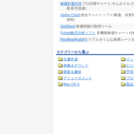
株羅針盤XVII
プロ仕様チャート,サムネイル,スク
替,暗号資産)
Alpha Chart
総合チャートソフト/株価、決算
有料)
GetStock
株価情報の取得ツール
Fchart株式分析ソフト
多機能株価チャート分析
RealtimeRateFX
リアルタイムな為替レート
カテゴリーから選ぶ
文書作成
イン
画像＆サウンド
ビジ
家庭＆趣味
学習
アミューズメント
プロ
Mac OS X
製品