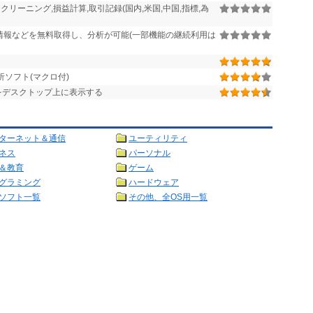
リーニング,損益計算,取引記録(国内,米国,中国,指標,為
情報などを無料取得し、分析が可能(一部機能の継続利用は
ソフト(マクロ付)
をデスクトップ上に表示する
ターネット＆通信
ユーティリティ
ネス
パーソナル
＆教育
ゲーム
グラミング
ハードウェア
ソフト一覧
その他、全OS用一覧