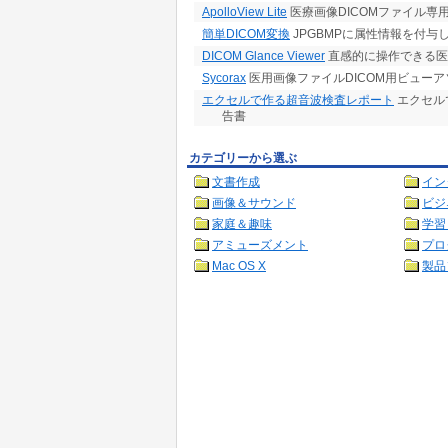
ApolloView Lite
医療画像DICOMファイル専
簡単DICOM変換
JPGBMPに属性情報を付与
DICOM Glance Viewer
直感的に操作できる医
Sycorax
医用画像ファイルDICOM用ビューア
エクセルで作る超音波検査レポート
エクセル
告書
カテゴリーから選ぶ
文書作成
イン
画像＆サウンド
ビジ
家庭＆趣味
学習
アミューズメント
プロ
Mac OS X
製品