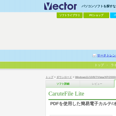
パソコンソフトを探すなら
ソフトライブラリ
PCショップ
サーチトレン
トップ
ラ
トップ
>
ダウンロード
>
Windows11/10/8/7/Vista/XP/2000
ソフト詳細
レビュー
CaruteFile Lite
PDFを使用した簡易電子カルテ