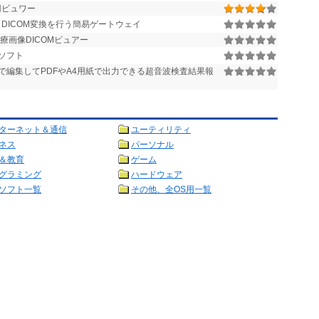
用ビュワー
しDICOM変換を行う簡易ゲートウェイ
療画像DICOMビュアー
ソフト
で編集してPDFやA4用紙で出力できる超音波検査結果報
ターネット＆通信
ユーティリティ
ネス
パーソナル
＆教育
ゲーム
グラミング
ハードウェア
ソフト一覧
その他、全OS用一覧