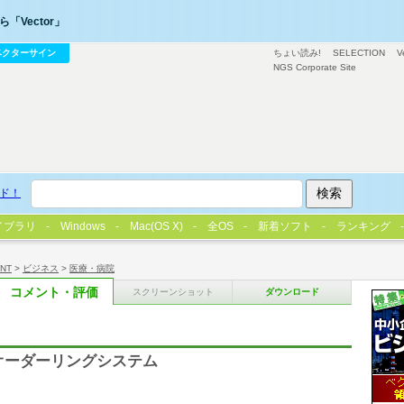
「Vector」
ベクターサイン
ちょい読み!
SELECTION
V
NGS Corporate Site
ド！
イブラリ
Windows
Mac(OS X)
全OS
新着ソフト
ランキング
/NT
>
ビジネス
>
医療・病院
コメント・評価
スクリーンショット
ダウンロード
/オーダーリングシステム