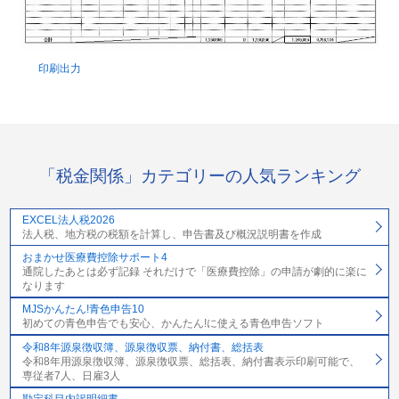
印刷出力
「税金関係」カテゴリーの人気ランキング
EXCEL法人税2026
法人税、地方税の税額を計算し、申告書及び概況説明書を作成
おまかせ医療費控除サポート4
通院したあとは必ず記録 それだけで「医療費控除」の申請が劇的に楽に
なります
MJSかんたん!青色申告10
初めての青色申告でも安心、かんたん!に使える青色申告ソフト
令和8年源泉徴収簿、源泉徴収票、納付書、総括表
令和8年用源泉徴収簿、源泉徴収票、総括表、納付書表示印刷可能で、
専従者7人、日雇3人