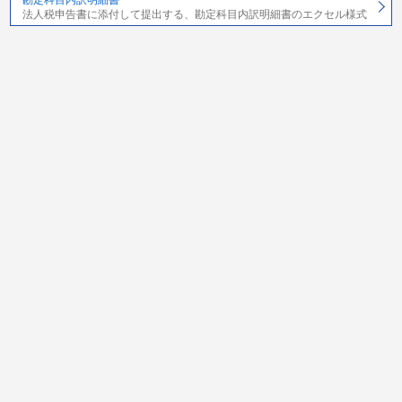
勘定科目内訳明細書
法人税申告書に添付して提出する、勘定科目内訳明細書のエクセル様式