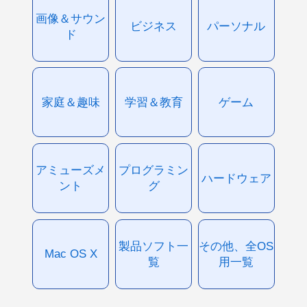
画像＆サウン
ビジネス
パーソナル
ド
家庭＆趣味
学習＆教育
ゲーム
アミューズメ
プログラミン
ハードウェア
ント
グ
製品ソフト一
その他、全OS
Mac OS X
覧
用一覧