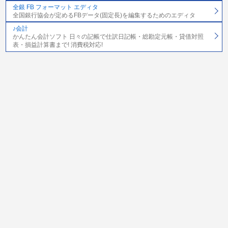
全銀 FB フォーマット エディタ
全国銀行協会が定めるFBデータ(固定長)を編集するためのエディタ
♪会計
かんたん会計ソフト 日々の記帳で仕訳日記帳・総勘定元帳・貸借対照
表・損益計算書まで! 消費税対応!