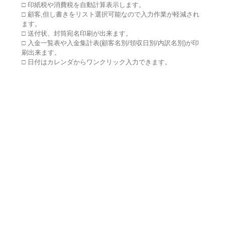
□ 印紙税や消費税を自動計算表示します。
□ 顧客,但し書きをリスト選択可能なので入力作業が軽減され
ます。
□ 送付状、封筒宛名印刷が出来ます。
□ 入金一覧表や入金集計表(顧客名別/領収日別/内訳名別)が印
刷出来ます。
□ 日付はカレンダからワンクリック入力できます。