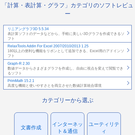
「計算・表計算・グラフ」カテゴリのソフトレビュ
ー
リニアングラフ3D 5.5.34
表計算ソフトのデータなどから、手軽に美しい3Dグラフを作成できるソ
フト
RelaxTools Addin For Excel 2007/2010/2013 1.25
180以上の便利な機能をリボンとして追加できる、Excel用のアドインソ
フト
Graph-R 2.30
数値データからさまざまグラフを作成し、自由に視点を変えて閲覧でき
るソフト
PrimMath 15.2.1
高度な機能と使いやすさとを両立させた数値計算統合環境
カテゴリーから選ぶ
インターネッ
ユーティリテ
文書作成
ト＆通信
ィ