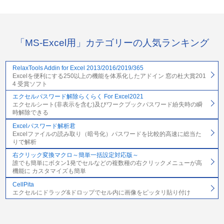
「MS-Excel用」カテゴリーの人気ランキング
RelaxTools Addin for Excel 2013/2016/2019/365
Excelを便利にする250以上の機能を体系化したアドイン 窓の杜大賞201
4 受賞ソフト
エクセルパスワード解除らくらく For Excel2021
エクセルシート(非表示を含む)及びワークブックパスワード紛失時の瞬
時解除できる
Excelパスワード解析君
Excelファイルの読み取り（暗号化）パスワードを比較的高速に総当た
りで解析
右クリック変換マクロ～簡単一括設定対応版～
誰でも簡単にボタン1発でセルなどの複数種の右クリックメニューが高
機能に カスタマイズも簡単
CellPita
エクセルにドラッグ&ドロップでセル内に画像をピッタリ貼り付け