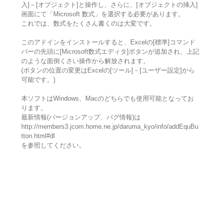
入]－[オブジェクト]と操作し、さらに、[オブジェクトの挿入]
画面にて「Microsoft 数式」を選択する必要があります。
これでは、数式をたくさん書くのは大変です。
このアドインをインストールすると、Excelの[標準]コマンド
バーの先頭に[Microsoft数式エディタ]ボタンが追加され、上記
のような面倒くさい操作から解放されます。
(ボタンの位置の変更はExcelの[ツール]－[ユーザー設定]から
可能です。)
本ソフトはWindows、Macのどちらでも使用可能となってお
ります。
最新情報(バージョンアップ、バグ情報)は
http://members3.jcom.home.ne.jp/daruma_kyo/info/addEquBu
tton.html#dl
を参照してください。