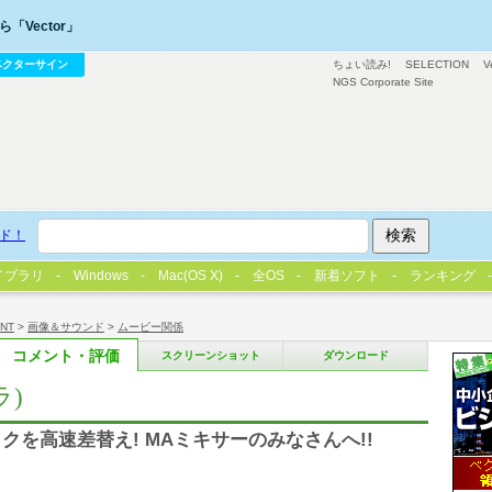
「Vector」
ベクターサイン
ちょい読み!
SELECTION
V
NGS Corporate Site
ド！
イブラリ
Windows
Mac(OS X)
全OS
新着ソフト
ランキング
/NT
>
画像＆サウンド
>
ムービー関係
コメント・評価
スクリーンショット
ダウンロード
ラ)
クを高速差替え! MAミキサーのみなさんへ!!