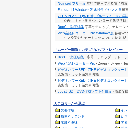
Nomoad フリー版
無料で使用できる電子看板
Filmora 14 Windows版 永続ライセンス版
動画
ZEUS PLAYER (WIN版) ブルーレイ・DVD
を再生 ネット動画ダウンロード機能搭載
BeeCut 動画編集
字幕やテロップ、ナレーショ
Web会議レコーダー Pro Windows版
各種We
イン授業やリモートレッスンにも使える!
「ムービー関係」カテゴリのソフトレビュー
BeeCut 動画編集
- 字幕・テロップ・ナレー
Web会議レコーダー Pro
- Zoom・Skype
ビデオパワーRED【THE ビデオコレクター】
楽変換・カット編集も可能
ビデオパワーRED【THE ビデオコレクター】
楽変換・カット編集も可能
doga8 BD・DVD作成ソフト付属版
- 簡単
カテゴリーから選ぶ
文書作成
イン
画像＆サウンド
ビジ
家庭＆趣味
学習