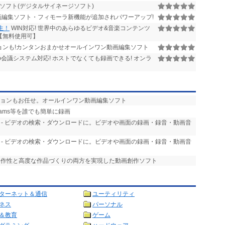
ソフト(デジタルサイネージソフト)
編集ソフト・フィモーラ新機能が追加されパワーアップ!
再生！
WIN対応! 世界中のあらゆるビデオ&音楽コンテンツ
【無料使用可】
ンも!カンタンおまかせオールインワン動画編集ソフト
b会議システム対応! ホストでなくても録画できる! オンラ
ションもお任せ。オールインワン動画編集ソフト
・Teams等を誰でも簡単に録画
- ビデオの検索・ダウンロードに。ビデオや画面の録画・録音・動画音
- ビデオの検索・ダウンロードに。ビデオや画面の録画・録音・動画音
な操作性と高度な作品づくりの両方を実現した動画創作ソフト
ターネット＆通信
ユーティリティ
ネス
パーソナル
＆教育
ゲーム