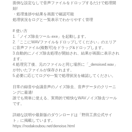
面倒な設定なしで音声ファイルをドロップするだけで処理開
始!
・処理進捗や結果を画面で確認可能
処理状況をログと一覧表示でわかりやすく管理
# 使い方
1.「ノイズ除去ツール.exe」を起動します。
2.「ここにWAVファイルをドロップしてください」のエリア
に音声ファイル(複数可)をドラッグ&ドロップします。
3.自動的にノイズ除去処理が開始され、結果が画面に表示され
ます。
4.処理完了後、元のファイルと同じ場所に「_denoised.wav」
が付いたファイルが保存されます。
5.必要に応じてログや一覧で処理状況を確認してください。
日常の録音や会議音声のノイズ除去、音声データのクリーニ
ングに最適!
誰でも簡単に使える、実用的で軽快なWAVノイズ除去ツール
です。
詳細な説明や最新版のダウンロードは「野田工房公式サイ
ト」に掲載しています。
https://nodakoubou.net/denoise.html