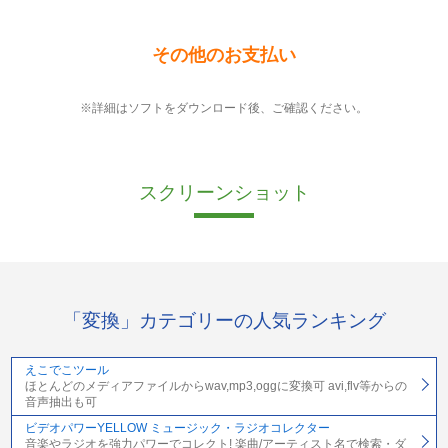
その他のお支払い
※詳細はソフトをダウンロード後、ご確認ください。
スクリーンショット
「変換」カテゴリーの人気ランキング
えこでこツール
ほとんどのメディアファイルからwav,mp3,oggに変換可 avi,flv等からの
音声抽出も可
ビデオパワーYELLOW ミュージック・ラジオコレクター
音楽やラジオを強力パワーでコレクト! 楽曲/アーティスト名で検索・ダ