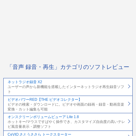
「音声 録音・再生」カテゴリのソフトレビュー
ネットラジオ録音 X2
ユーザーの声から新機能を搭載したインターネットラジオ再生録音ソフ
ト
ビデオパワーRED【THE ビデオコレクター】
ビデオの検索・ダウンロードに。ビデオや画面の録画・録音・動画音楽
変換・カット編集も可能
オンスクリーンボリュームビューア Lite 1.8
ホットキー/マウスですばやく操作でき、カスタマイズ自由度の高いテレ
ビ風音量表示・調整ソフト
CeVIO さとうささら トークスターター