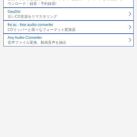
ウンロード・録音・予約録音!
GauDio
古いCD音源をリマスタリング
fre:ac - free audio converter
CDリッパーと様々なフォーマット変換器
Any Audio Converter
音声ファイル変換、動画音声を抽出