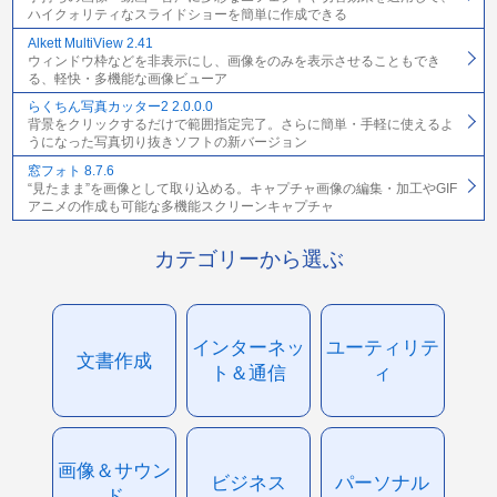
ハイクォリティなスライドショーを簡単に作成できる
Alkett MultiView 2.41
ウィンドウ枠などを非表示にし、画像をのみを表示させることもでき
る、軽快・多機能な画像ビューア
らくちん写真カッター2 2.0.0.0
背景をクリックするだけで範囲指定完了。さらに簡単・手軽に使えるよ
うになった写真切り抜きソフトの新バージョン
窓フォト 8.7.6
“見たまま”を画像として取り込める。キャプチャ画像の編集・加工やGIF
アニメの作成も可能な多機能スクリーンキャプチャ
カテゴリーから選ぶ
インターネッ
ユーティリテ
文書作成
ト＆通信
ィ
画像＆サウン
ビジネス
パーソナル
ド