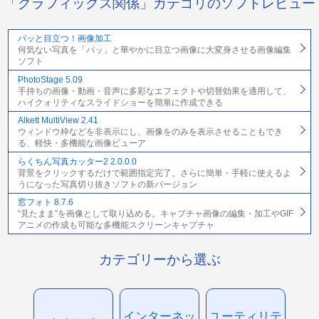
「グラフィックス関係」カテゴリのソフトレビュー
パッと目立つ！画像加工
何気ない写真を「パッ」と華やかに目立つ画像に大変身させる画像編集
ソフト
PhotoStage 5.09
手持ちの画像・動画・音声に多彩なエフェクトや切替効果を適用して、
ハイクォリティなスライドショーを簡単に作成できる
Alkett MultiView 2.41
ウィンドウ枠などを非表示にし、画像をのみを表示させることもでき
る、軽快・多機能な画像ビューア
らくちん写真カッター2 2.0.0.0
背景をクリックするだけで範囲指定完了。さらに簡単・手軽に使えるよ
うになった写真切り抜きソフトの新バージョン
窓フォト 8.7.6
“見たまま”を画像として取り込める。キャプチャ画像の編集・加工やGIF
アニメの作成も可能な多機能スクリーンキャプチャ
カテゴリーから選ぶ
インターネッ
ユーティリテ