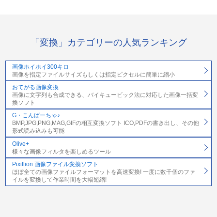
「変換」カテゴリーの人気ランキング
画像ホイホイ300キロ
画像を指定ファイルサイズもしくは指定ピクセルに簡単に縮小
おてがる画像変換
画像に文字列も合成できる、バイキュービック法に対応した画像一括変
換ソフト
G・こんばーちゃ♪
BMP,JPG,PNG,MAG,GIFの相互変換ソフト ICO,PDFの書き出し、その他
形式読み込みも可能
Olive+
様々な画像フィルタを楽しめるツール
Pixillion 画像ファイル変換ソフト
ほぼ全ての画像ファイルフォーマットを高速変換! 一度に数千個のファ
イルを変換して作業時間を大幅短縮!