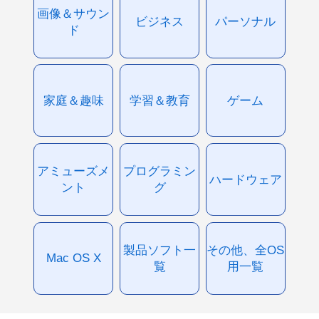
画像＆サウン
ビジネス
パーソナル
ド
家庭＆趣味
学習＆教育
ゲーム
アミューズメ
プログラミン
ハードウェア
ント
グ
製品ソフト一
その他、全OS
Mac OS X
覧
用一覧