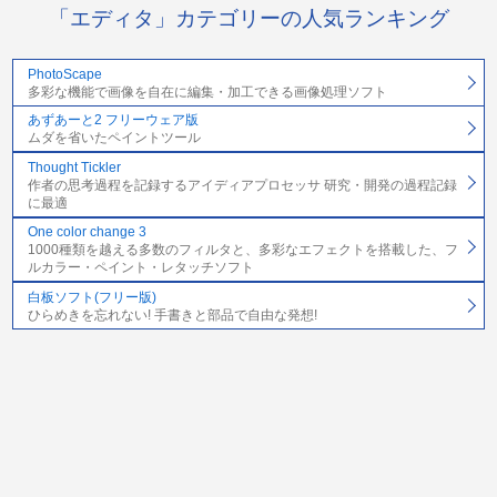
「エディタ」カテゴリーの人気ランキング
PhotoScape
多彩な機能で画像を自在に編集・加工できる画像処理ソフト
あずあーと2 フリーウェア版
ムダを省いたペイントツール
Thought Tickler
作者の思考過程を記録するアイディアプロセッサ 研究・開発の過程記録
に最適
One color change 3
1000種類を越える多数のフィルタと、多彩なエフェクトを搭載した、フ
ルカラー・ペイント・レタッチソフト
白板ソフト(フリー版)
ひらめきを忘れない! 手書きと部品で自由な発想!