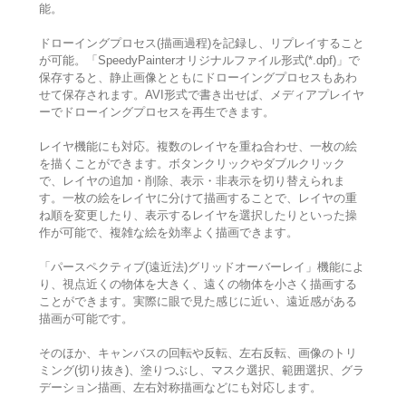
能。
ドローイングプロセス(描画過程)を記録し、リプレイすること
が可能。「SpeedyPainterオリジナルファイル形式(*.dpf)」で
保存すると、静止画像とともにドローイングプロセスもあわ
せて保存されます。AVI形式で書き出せば、メディアプレイヤ
ーでドローイングプロセスを再生できます。
レイヤ機能にも対応。複数のレイヤを重ね合わせ、一枚の絵
を描くことができます。ボタンクリックやダブルクリック
で、レイヤの追加・削除、表示・非表示を切り替えられま
す。一枚の絵をレイヤに分けて描画することで、レイヤの重
ね順を変更したり、表示するレイヤを選択したりといった操
作が可能で、複雑な絵を効率よく描画できます。
「パースペクティブ(遠近法)グリッドオーバーレイ」機能によ
り、視点近くの物体を大きく、遠くの物体を小さく描画する
ことができます。実際に眼で見た感じに近い、遠近感がある
描画が可能です。
そのほか、キャンバスの回転や反転、左右反転、画像のトリ
ミング(切り抜き)、塗りつぶし、マスク選択、範囲選択、グラ
デーション描画、左右対称描画などにも対応します。