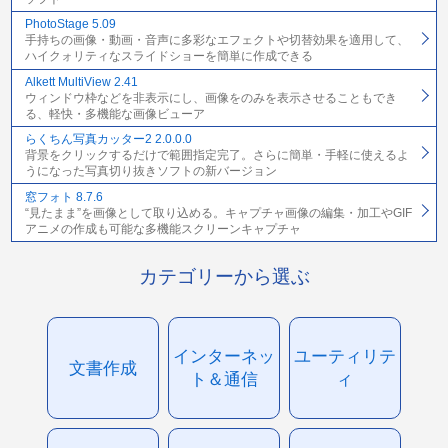
PhotoStage 5.09
手持ちの画像・動画・音声に多彩なエフェクトや切替効果を適用して、
ハイクォリティなスライドショーを簡単に作成できる
Alkett MultiView 2.41
ウィンドウ枠などを非表示にし、画像をのみを表示させることもでき
る、軽快・多機能な画像ビューア
らくちん写真カッター2 2.0.0.0
背景をクリックするだけで範囲指定完了。さらに簡単・手軽に使えるよ
うになった写真切り抜きソフトの新バージョン
窓フォト 8.7.6
“見たまま”を画像として取り込める。キャプチャ画像の編集・加工やGIF
アニメの作成も可能な多機能スクリーンキャプチャ
カテゴリーから選ぶ
インターネッ
ユーティリテ
文書作成
ト＆通信
ィ