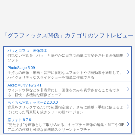
「グラフィックス関係」カテゴリのソフトレビュー
パッと目立つ！画像加工
何気ない写真を「パッ」と華やかに目立つ画像に大変身させる画像編集
ソフト
PhotoStage 5.09
手持ちの画像・動画・音声に多彩なエフェクトや切替効果を適用して、
ハイクォリティなスライドショーを簡単に作成できる
Alkett MultiView 2.41
ウィンドウ枠などを非表示にし、画像をのみを表示させることもでき
る、軽快・多機能な画像ビューア
らくちん写真カッター2 2.0.0.0
背景をクリックするだけで範囲指定完了。さらに簡単・手軽に使えるよ
うになった写真切り抜きソフトの新バージョン
窓フォト 8.7.6
“見たまま”を画像として取り込める。キャプチャ画像の編集・加工やGIF
アニメの作成も可能な多機能スクリーンキャプチャ