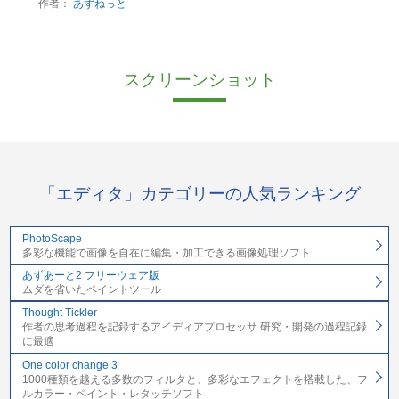
作者：
あずねっと
スクリーンショット
「エディタ」カテゴリーの人気ランキング
PhotoScape
多彩な機能で画像を自在に編集・加工できる画像処理ソフト
あずあーと2 フリーウェア版
ムダを省いたペイントツール
Thought Tickler
作者の思考過程を記録するアイディアプロセッサ 研究・開発の過程記録
に最適
One color change 3
1000種類を越える多数のフィルタと、多彩なエフェクトを搭載した、フ
ルカラー・ペイント・レタッチソフト