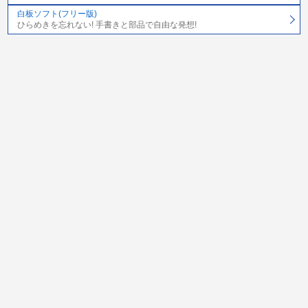
白板ソフト(フリー版)
ひらめきを忘れない! 手書きと部品で自由な発想!