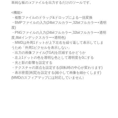
単純な板の.xファイルを出力するだけのツールです。
<機能>
・複数ファイルのドラッグ&ドロップによる一括変換
・BMPファイルの入力(24bitフルカラー,32bitフルカラー+透明
度)
・PNGファイルの入力(24bitフルカラー,32bitフルカラー+透明
度,8bitインデックスカラー+透明色)
・MMDは外周1ドットが上下左右を繰り返して表示してしま
うため「外周1ピクセルを表示しない」
・出力の画像ファイル(TGA)を圧縮するかどうか
・左上1ドットの色を透明な色として透明度を0にする
・光と影の影響を設定する
・テクスチャの原点を設定する(回転時の中心が変わります)
・表示密度(画質)を設定する(縮小して画像を細かくします)
(MMDのスフィアマップには対応していません）