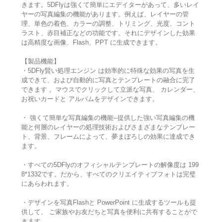
きます。5DFlyは強くて簡単にエデイターがあって、多いレイ
ヤーの写真編集の機能があります。例えば、レイヤーの管
理、単色の着色、カラーの調整、トリミング、光度、コント
ラスト、赤目補正などの功能です。それにデザインした効果
は高精度な画像、Flash、PPT に生成できます。
【製品機能】
・5DFly賢い処理エンジン は効率的に特殊な効果の写真を生
成できて、および自動的に写真とテンプレートの融合に完了
できます 。マウスでクリックして立派な写真、 カレンダー、
お祝いカードと アルバムをデザインできます。
・ 強くて簡単な写真編集の機能--提供した強い写真編集の機
能と何層のレイヤーの処理技術およびさまざまなテンプレー
ト、背景、フレームによって、夢まぼろしの効果に達成でき
ます。
・すべての5DFlyのオフィシャルテンプレートの解像度は 199
8*1332です。だから、すべてのクリエイティブフォトは完璧
にあらわれます。
・デザインを写真Flashと PowerPoint に生成するツールも提
供して、 ご家族やお友だちと写真を便利に共有することがで
きます。