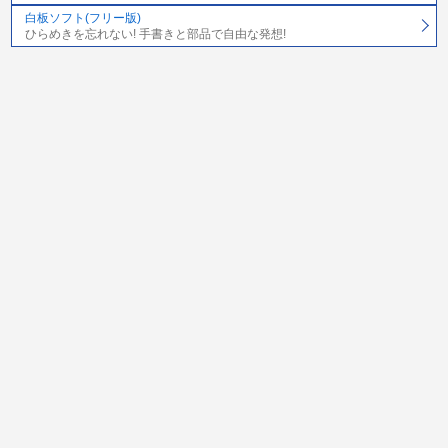
白板ソフト(フリー版)
ひらめきを忘れない! 手書きと部品で自由な発想!