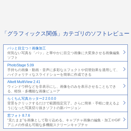
「グラフィックス関係」カテゴリのソフトレビュー
パッと目立つ！画像加工
何気ない写真を「パッ」と華やかに目立つ画像に大変身させる画像編集
ソフト
PhotoStage 5.09
手持ちの画像・動画・音声に多彩なエフェクトや切替効果を適用して、
ハイクォリティなスライドショーを簡単に作成できる
Alkett MultiView 2.41
ウィンドウ枠などを非表示にし、画像をのみを表示させることもでき
る、軽快・多機能な画像ビューア
らくちん写真カッター2 2.0.0.0
背景をクリックするだけで範囲指定完了。さらに簡単・手軽に使えるよ
うになった写真切り抜きソフトの新バージョン
窓フォト 8.7.6
“見たまま”を画像として取り込める。キャプチャ画像の編集・加工やGIF
アニメの作成も可能な多機能スクリーンキャプチャ