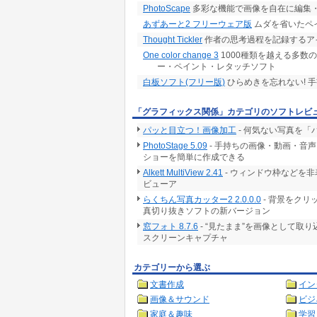
PhotoScape
多彩な機能で画像を自在に編集
あずあーと2 フリーウェア版
ムダを省いたペ
Thought Tickler
作者の思考過程を記録するア
One color change 3
1000種類を越える多数
ー・ペイント・レタッチソフト
白板ソフト(フリー版)
ひらめきを忘れない! 
「グラフィックス関係」カテゴリのソフトレビ
パッと目立つ！画像加工
- 何気ない写真を
PhotoStage 5.09
- 手持ちの画像・動画・音
ショーを簡単に作成できる
Alkett MultiView 2.41
- ウィンドウ枠などを
ビューア
らくちん写真カッター2 2.0.0.0
- 背景をク
真切り抜きソフトの新バージョン
窓フォト 8.7.6
- “見たまま”を画像として取
スクリーンキャプチャ
カテゴリーから選ぶ
文書作成
イン
画像＆サウンド
ビジ
家庭＆趣味
学習