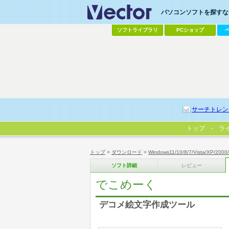
パソコンソフトを探すなら
ソフトライブラリ
PCショップ
サーチトレン
トップ
ラ
トップ
>
ダウンロード
>
Windows11/10/8/7/Vista/XP/2000
ソフト詳細
レビュー
でこめーく
デコメ絵文字作成ツール