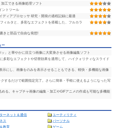
・加工できる画像処理ソフト
イントツール
イディアプロセッサ 研究・開発の過程記録に最適
のフィルタと、多彩なエフェクトを搭載した、フルカラ
手書きと部品で自由な発想!
ュー
「パッ」と華やかに目立つ画像に大変身させる画像編集ソフト
声に多彩なエフェクトや切替効果を適用して、ハイクォリティなスライド
非表示にし、画像をのみを表示させることもできる、軽快・多機能な画像
リックするだけで範囲指定完了。さらに簡単・手軽に使えるようになった写
り込める。キャプチャ画像の編集・加工やGIFアニメの作成も可能な多機能
ターネット＆通信
ユーティリティ
ネス
パーソナル
＆教育
ゲーム