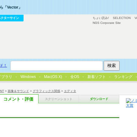
「Vector」
ベクターサイン
ちょい読み!
SELECTION
V
NGS Corporate Site
ド！
イブラリ
Windows
Mac(OS X)
全OS
新着ソフト
ランキング
/NT
>
画像＆サウンド
>
グラフィックス関係
>
エディタ
コメント・評価
スクリーンショット
ダウンロード