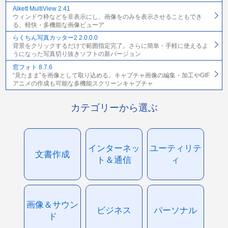
Alkett MultiView 2.41
ウィンドウ枠などを非表示にし、画像をのみを表示させることもでき
る、軽快・多機能な画像ビューア
らくちん写真カッター2 2.0.0.0
背景をクリックするだけで範囲指定完了。さらに簡単・手軽に使えるよ
うになった写真切り抜きソフトの新バージョン
窓フォト 8.7.6
“見たまま”を画像として取り込める。キャプチャ画像の編集・加工やGIF
アニメの作成も可能な多機能スクリーンキャプチャ
カテゴリーから選ぶ
インターネッ
ユーティリテ
文書作成
ト＆通信
ィ
画像＆サウン
ビジネス
パーソナル
ド