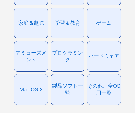
家庭＆趣味
学習＆教育
ゲーム
アミューズメ
プログラミン
ハードウェア
ント
グ
製品ソフト一
その他、全OS
Mac OS X
覧
用一覧