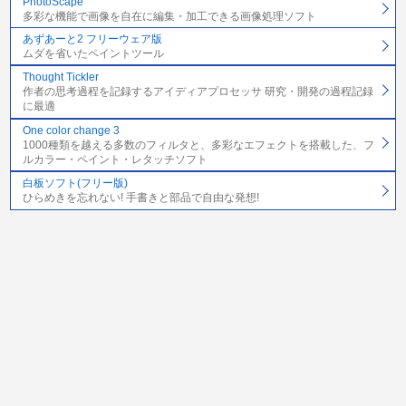
PhotoScape
多彩な機能で画像を自在に編集・加工できる画像処理ソフト
あずあーと2 フリーウェア版
ムダを省いたペイントツール
Thought Tickler
作者の思考過程を記録するアイディアプロセッサ 研究・開発の過程記録
に最適
One color change 3
1000種類を越える多数のフィルタと、多彩なエフェクトを搭載した、フ
ルカラー・ペイント・レタッチソフト
白板ソフト(フリー版)
ひらめきを忘れない! 手書きと部品で自由な発想!