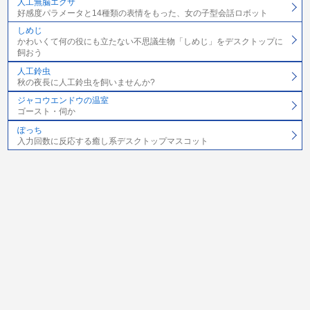
人工無脳エクサ
好感度パラメータと14種類の表情をもった、女の子型会話ロボット
しめじ
かわいくて何の役にも立たない不思議生物「しめじ」をデスクトップに
飼おう
人工鈴虫
秋の夜長に人工鈴虫を飼いませんか?
ジャコウエンドウの温室
ゴースト・伺か
ぽっち
入力回数に反応する癒し系デスクトップマスコット