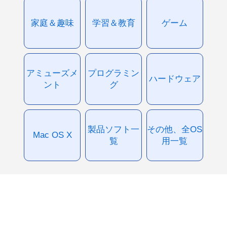
家庭＆趣味
学習＆教育
ゲーム
アミューズメ
プログラミン
ハードウェア
ント
グ
製品ソフト一
その他、全OS
Mac OS X
覧
用一覧