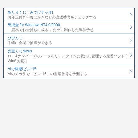
あたりくじ・みつけチャオ!
お年玉付き年賀はがきなどの当選番号をチェックする
馬成金 for WindowsNT4.0/2000
「競馬でお金持ちに成る!」ために制作した馬券予想
びびんご
手軽に会場で抽選ができる
@宝くじNews
ロト&ナンバーズのデータをリアルタイムに収集し管理する定番ソフト [
Win8 対応 ]
AIで開運!ビンゴ5
AIのチカラで「ビンゴ5」の当選番号を予測する