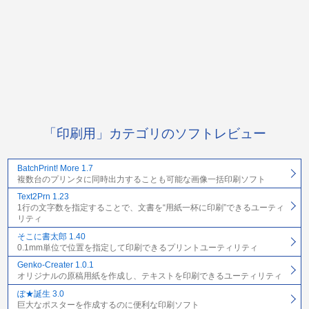
「印刷用」カテゴリのソフトレビュー
BatchPrint! More 1.7
複数台のプリンタに同時出力することも可能な画像一括印刷ソフト
Text2Prn 1.23
1行の文字数を指定することで、文書を“用紙一杯に印刷”できるユーティ
リティ
そこに書太郎 1.40
0.1mm単位で位置を指定して印刷できるプリントユーティリティ
Genko-Creater 1.0.1
オリジナルの原稿用紙を作成し、テキストを印刷できるユーティリティ
ぽ★誕生 3.0
巨大なポスターを作成するのに便利な印刷ソフト