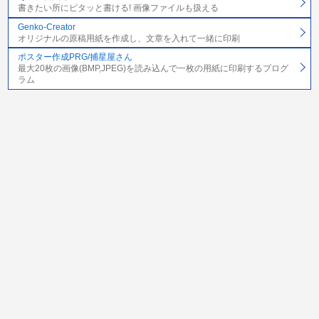
書きたい所にピタッと書ける! 画像ファイルも扱える
Genko-Creator
オリジナルの原稿用紙を作成し、文章を入れて一緒に印刷
ポスター作成PRG/捕星屋さん
最大20枚の画像(BMP,JPEG)を読み込んで一枚の用紙に印刷するプログ
ラム