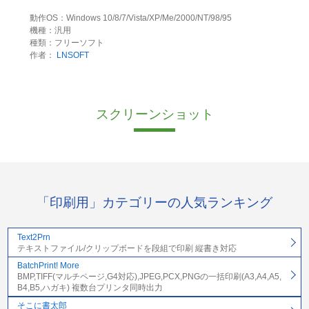
動作OS：Windows 10/8/7/Vista/XP/Me/2000/NT/98/95
機種：汎用
種類：フリーソフト
作者：
LNSOFT
スクリーンショット
「印刷用」カテゴリーの人気ランキング
Text2Prn
テキストファイル/クリップボードを段組で印刷 縦書き対応
BatchPrint! More
BMP,TIFF(マルチページ,G4対応),JPEG,PCX,PNGの一括印刷(A3,A4,A5,
B4,B5,ハガキ) 複数台プリンタ同時出力
そこに書太郎