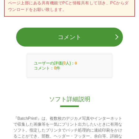
ページ上部にある共有機能でPCと情報共有して頂き、PCからダ
ウンロードをお願い致します。
コメント
ユーザーの評価(
人)：
0
0
コメント：
件
0
ソフト詳細説明
『BatchPrint!』は、複数枚のデジカメ写真やインターネット
で収集した画像等を一気にプリント出力したいときに有用な
ソフト。指定したプリンタでバッチ処理的に連続印刷をかけ
ることができ、部数、ヘッダー・フッター、余白等、詳細な