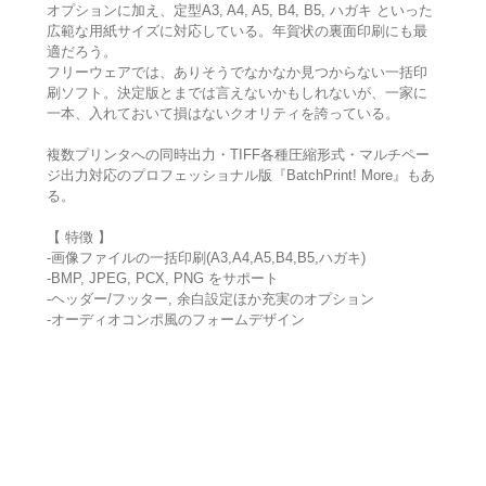
オプションに加え、定型A3, A4, A5, B4, B5, ハガキ といった
広範な用紙サイズに対応している。年賀状の裏面印刷にも最
適だろう。
フリーウェアでは、ありそうでなかなか見つからない一括印
刷ソフト。決定版とまでは言えないかもしれないが、一家に
一本、入れておいて損はないクオリティを誇っている。
複数プリンタへの同時出力・TIFF各種圧縮形式・マルチペー
ジ出力対応のプロフェッショナル版『BatchPrint! More』もあ
る。
【 特徴 】
-画像ファイルの一括印刷(A3,A4,A5,B4,B5,ハガキ)
-BMP, JPEG, PCX, PNG をサポート
-ヘッダー/フッター, 余白設定ほか充実のオプション
-オーディオコンポ風のフォームデザイン