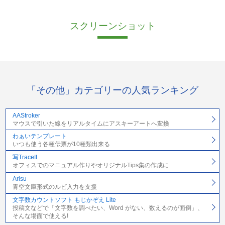
スクリーンショット
「その他」カテゴリーの人気ランキング
AAStroker
マウスで引いた線をリアルタイムにアスキーアートへ変換
わぁいテンプレート
いつも使う各種伝票が10種類出来る
写TraceII
オフィスでのマニュアル作りやオリジナルTips集の作成に
Arisu
青空文庫形式のルビ入力を支援
文字数カウントソフト もじかぞえ Lite
投稿文などで「文字数を調べたい、Word がない、数えるのが面倒」、
そんな場面で使える!