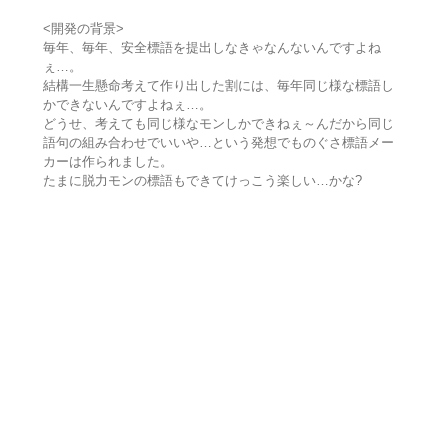
<開発の背景>
毎年、毎年、安全標語を提出しなきゃなんないんですよね
ぇ…。
結構一生懸命考えて作り出した割には、毎年同じ様な標語し
かできないんですよねぇ…。
どうせ、考えても同じ様なモンしかできねぇ～んだから同じ
語句の組み合わせでいいや…という発想でものぐさ標語メー
カーは作られました。
たまに脱力モンの標語もできてけっこう楽しい…かな?