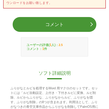
ウンロードをお願い致します。
コメント
ユーザーの評価(
人)：
1
2.5
コメント：
件
1
ソフト詳細説明
ふりがなとルビを処理するWord 用マクロのセットです。セッ
トには「ルビ自動設定、上付き・下付きルビに変換、ルビ削
除、ルビからふりがな、ふりがなからルビ、ふりがなを隠
す、ふりがな削除」の8つが含まれます。利用法として、ふり
がなつきの青空文庫作品からふりがなを削除してPalmOS用に