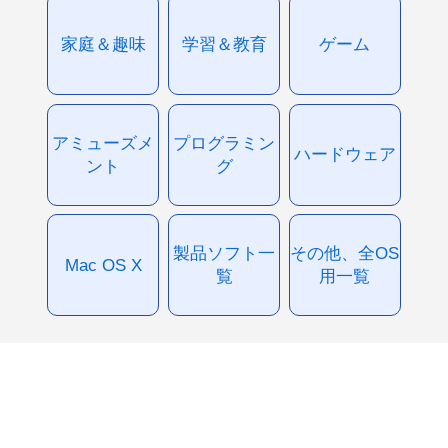
家庭＆趣味
学習＆教育
ゲーム
アミューズメ
プログラミン
ハードウェア
ント
グ
製品ソフト一
その他、全OS
Mac OS X
覧
用一覧