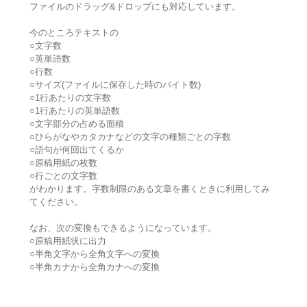
ファイルのドラッグ&ドロップにも対応しています。
今のところテキストの
○文字数
○英単語数
○行数
○サイズ(ファイルに保存した時のバイト数)
○1行あたりの文字数
○1行あたりの英単語数
○文字部分の占める面積
○ひらがなやカタカナなどの文字の種類ごとの字数
○語句が何回出てくるか
○原稿用紙の枚数
○行ごとの文字数
がわかります。字数制限のある文章を書くときに利用してみ
てください。
なお、次の変換もできるようになっています。
○原稿用紙状に出力
○半角文字から全角文字への変換
○半角カナから全角カナへの変換