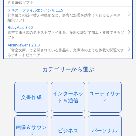
きるgrepソフト
テキストファイルエンハンサ 1.15
行単位での並べ替えや整形など、多彩な処理を効率よく行えるテキスト
編集ソフト
RubyMate 3.00
青空文庫形式のテキストファイルを、多彩な設定で加工・変換できるソ
フト
ArisuViewer 1.2.1.0
「青空文庫」で公開されている作品を、文庫本のような体裁で閲覧でき
るテキストビューア
カテゴリーから選ぶ
インターネッ
ユーティリテ
文書作成
ト＆通信
ィ
画像＆サウン
ビジネス
パーソナル
ド