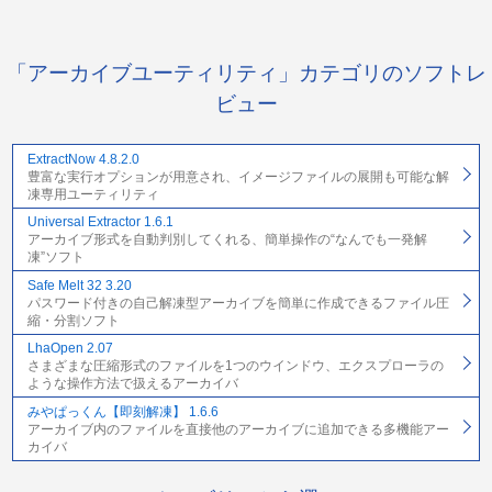
「アーカイブユーティリティ」カテゴリのソフトレ
ビュー
ExtractNow 4.8.2.0
豊富な実行オプションが用意され、イメージファイルの展開も可能な解
凍専用ユーティリティ
Universal Extractor 1.6.1
アーカイブ形式を自動判別してくれる、簡単操作の“なんでも一発解
凍”ソフト
Safe Melt 32 3.20
パスワード付きの自己解凍型アーカイブを簡単に作成できるファイル圧
縮・分割ソフト
LhaOpen 2.07
さまざまな圧縮形式のファイルを1つのウインドウ、エクスプローラの
ような操作方法で扱えるアーカイバ
みやぱっくん【即刻解凍】 1.6.6
アーカイブ内のファイルを直接他のアーカイブに追加できる多機能アー
カイバ