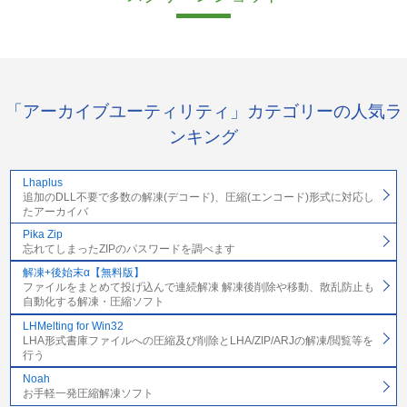
「アーカイブユーティリティ」カテゴリーの人気ラ
ンキング
Lhaplus
追加のDLL不要で多数の解凍(デコード)、圧縮(エンコード)形式に対応し
たアーカイバ
Pika Zip
忘れてしまったZIPのパスワードを調べます
解凍+後始末α【無料版】
ファイルをまとめて投げ込んで連続解凍 解凍後削除や移動、散乱防止も
自動化する解凍・圧縮ソフト
LHMelting for Win32
LHA形式書庫ファイルへの圧縮及び削除とLHA/ZIP/ARJの解凍/閲覧等を
行う
Noah
お手軽一発圧縮解凍ソフト