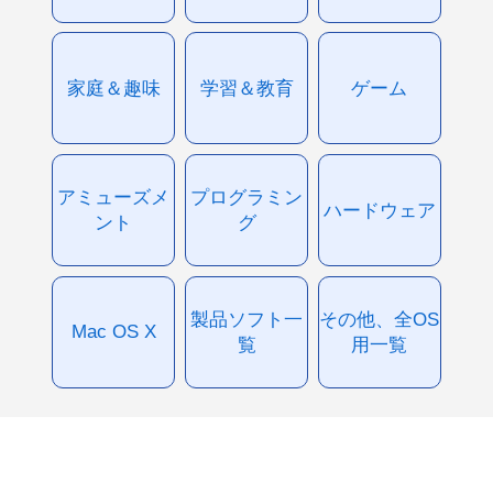
家庭＆趣味
学習＆教育
ゲーム
アミューズメ
プログラミン
ハードウェア
ント
グ
製品ソフト一
その他、全OS
Mac OS X
覧
用一覧