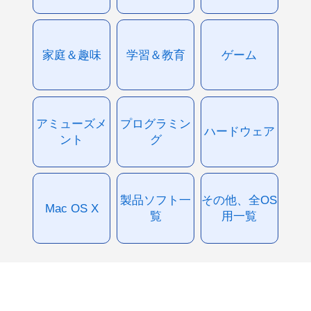
家庭＆趣味
学習＆教育
ゲーム
アミューズメ
プログラミン
ハードウェア
ント
グ
製品ソフト一
その他、全OS
Mac OS X
覧
用一覧