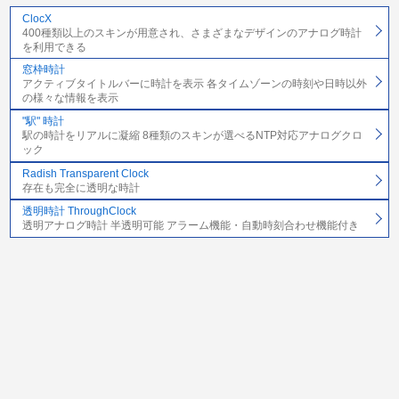
ClocX
400種類以上のスキンが用意され、さまざまなデザインのアナログ時計
を利用できる
窓枠時計
アクティブタイトルバーに時計を表示 各タイムゾーンの時刻や日時以外
の様々な情報を表示
"駅" 時計
駅の時計をリアルに凝縮 8種類のスキンが選べるNTP対応アナログクロ
ック
Radish Transparent Clock
存在も完全に透明な時計
透明時計 ThroughClock
透明アナログ時計 半透明可能 アラーム機能・自動時刻合わせ機能付き