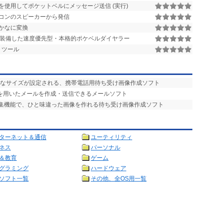
を使用してポケットベルにメッセージ送信 (実行)
コンのスピーカーから発信
かなに変換
装備した速度優先型・本格的ポケベルダイヤラー
トツール
適なサイズが設定される、携帯電話用待ち受け画像作成ソフト
字”を用いたメールを作成・送信できるメールソフト
編集機能で、ひと味違った画像を作れる待ち受け画像作成ソフト
ターネット＆通信
ユーティリティ
ネス
パーソナル
＆教育
ゲーム
グラミング
ハードウェア
ソフト一覧
その他、全OS用一覧