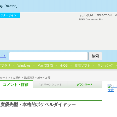
「Vector」
ベクターサイン
ちょい読み!
SELECTION
V
NGS Corporate Site
ド！
イブラリ
Windows
Mac(OS X)
全OS
新着ソフト
ランキング
ターネット＆通信
>
電話関係
>
ポケベル等
コメント・評価
スクリーンショット
ダウンロード
速度優先型・本格的ポケベルダイヤラー