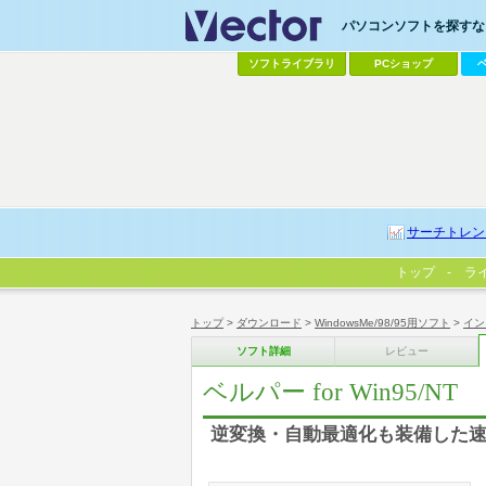
パソコンソフトを探すなら
ソフトライブラリ
PCショップ
サーチトレン
トップ
ラ
トップ
>
ダウンロード
>
WindowsMe/98/95用ソフト
>
イン
ソフト詳細
レビュー
ベルパー for Win95/NT
逆変換・自動最適化も装備した