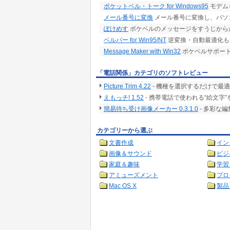
ポケットベル・トーク for Windows95
モデム
メール番号に変換
メール番号に変換し、パソ
ぽけめす
ポケベルのメッセージをすうじから
ベルパー for Win95/NT
逆変換・自動最適化も
Message Maker with Win32
ポケベルサポー
「電話関係」カテゴリのソフトレビュー
Picture Trim 4.22
- 機種を選択するだけで最
えもっチ! 1.52
- 携帯電話で使われる“絵文
簡易待ち受け画像メーカー 0.3.1.0
- 多彩な
カテゴリーから選ぶ
文書作成
イン
画像＆サウンド
ビジ
家庭＆趣味
学習
アミューズメント
プロ
Mac OS X
製品