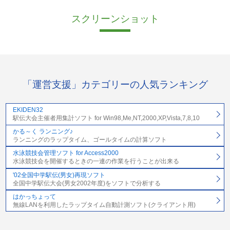
スクリーンショット
「運営支援」カテゴリーの人気ランキング
EKIDEN32
駅伝大会主催者用集計ソフト for Win98,Me,NT,2000,XP,Vista,7,8,10
かる～く ランニング♪
ランニングのラップタイム、ゴールタイムの計算ソフト
水泳競技会管理ソフト for Access2000
水泳競技会を開催するときの一連の作業を行うことが出来る
'02全国中学駅伝(男女)再現ソフト
全国中学駅伝大会(男女2002年度)をソフトで分析する
はかっちょって
無線LANを利用したラップタイム自動計測ソフト(クライアント用)