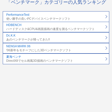
「ベンチマーク」カテゴリーの人気ランキング
PerformanceTest
使い勝手の良いPCデバイスベンチマークソフト
HDBENCH
ハードディスク&CPU&画面描画の速度を測るベンチマークソフト
Dc.K.K
あのベンチマークが帰ってきた!!
NENGA MARK 06
'06新年をモチーフにした3Dベンチマークソフト
夏海ベンチ
DirectX8でセル画風3D描画のベンチマークソフト