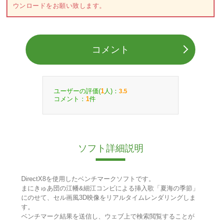
ウンロードをお願い致します。
コメント
ユーザーの評価(
人)：
1
3.5
コメント：
件
1
ソフト詳細説明
DirectX8を使用したベンチマークソフトです。
まにきゅあ団の江幡&細江コンビによる挿入歌「夏海の季節」
にのせて、セル画風3D映像をリアルタイムレンダリングしま
す。
ベンチマーク結果を送信し、ウェブ上で検索閲覧することが