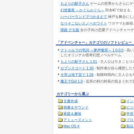
もよりの駅子さん
ゲームの世界からさらにゲ
幻燈夏夜 ～かぐらかぐら～
田舎町で始まる、
ハーバーランドでつかまえて
神戸を舞台にした
なりそこないスノーホワイト
ワガママお姫様
帰路 デモ版
女の子向け恋愛アドベンチャーゲ
「アドベンチャー」カテゴリのソフトレビュー
クトゥルフの弔詞 ～夢声慟哭～ 1.0.0.0
- 高
したオリジナル怪奇幻想ノベルゲーム
もよりの駅子さん 1.01
- 主人公は引きこも
セブンスコート 1.30
- 制作者が自ら構想した
今宵は地下室で 1.06
- 制限時間内に主人公
魔王でGo! 1.0
- 近所の村の村長の気まぐれ
カテゴリーから選ぶ
文書作成
イン
画像＆サウンド
ビジ
家庭＆趣味
学習
アミューズメント
プロ
Mac OS X
製品