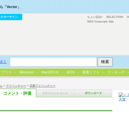
「Vector」
ベクターサイン
ちょい読み!
SELECTION
V
NGS Corporate Site
ド！
イブラリ
Windows
Mac(OS X)
全OS
新着ソフト
ランキング
ム
>
アドベンチャー
>
恋愛アドベンチャー
コメント・評価
スクリーンショット
ダウンロード