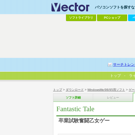
パソコンソフトを探すなら
ソフトライブラリ
PCショップ
サーチトレン
トップ
ラ
トップ
>
ダウンロード
>
WindowsMe/98/95用ソフト
>
ゲー
ソフト詳細
レビュー
Fantastic Tale
卒業試験奮闘乙女ゲー