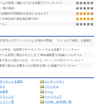
ームの世界へ!脳がとろける恋愛アドベンチャー!
一夏の物語
純愛AVG 関西弁が好きになるかも?
と辛辣従者の童話風恋愛?ADV
ーム
い文章力とグラフィックによる演出が秀逸。「クトゥルフ神話」を題材に
りの大学生。短時間でサクサクプレイできる恋愛アドベンチャー
ゲーム世界に飛ばされてしまう“Web連動型”の短編ノベルゲーム
を地下室から脱出させる、マルチエンディングの2Dアドベンチャー
で勇者に狙われる魔王とその顛末を描いた短編アドベンチャー
ターネット＆通信
ユーティリティ
ネス
パーソナル
＆教育
ゲーム
グラミング
ハードウェア
ソフト一覧
その他、全OS用一覧