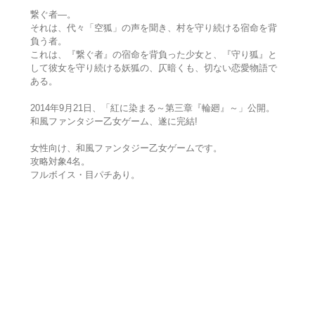
繋ぐ者―。
それは、代々「空狐」の声を聞き、村を守り続ける宿命を背
負う者。
これは、『繋ぐ者』の宿命を背負った少女と、『守り狐』と
して彼女を守り続ける妖狐の、仄暗くも、切ない恋愛物語で
ある。
2014年9月21日、「紅に染まる～第三章『輪廻』～」公開。
和風ファンタジー乙女ゲーム、遂に完結!
女性向け、和風ファンタジー乙女ゲームです。
攻略対象4名。
フルボイス・目パチあり。