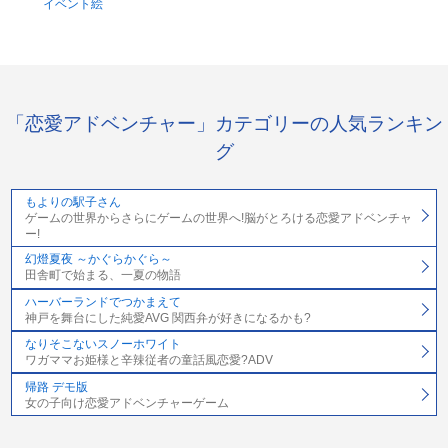
イベント絵
「恋愛アドベンチャー」カテゴリーの人気ランキン
グ
もよりの駅子さん
ゲームの世界からさらにゲームの世界へ!脳がとろける恋愛アドベンチャ
ー!
幻燈夏夜 ～かぐらかぐら～
田舎町で始まる、一夏の物語
ハーバーランドでつかまえて
神戸を舞台にした純愛AVG 関西弁が好きになるかも?
なりそこないスノーホワイト
ワガママお姫様と辛辣従者の童話風恋愛?ADV
帰路 デモ版
女の子向け恋愛アドベンチャーゲーム