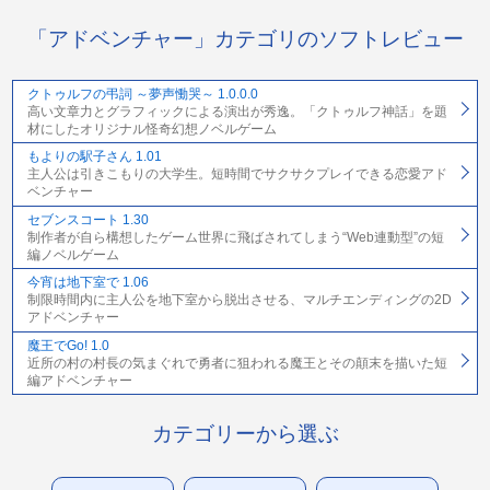
「アドベンチャー」カテゴリのソフトレビュー
クトゥルフの弔詞 ～夢声慟哭～ 1.0.0.0
高い文章力とグラフィックによる演出が秀逸。「クトゥルフ神話」を題
材にしたオリジナル怪奇幻想ノベルゲーム
もよりの駅子さん 1.01
主人公は引きこもりの大学生。短時間でサクサクプレイできる恋愛アド
ベンチャー
セブンスコート 1.30
制作者が自ら構想したゲーム世界に飛ばされてしまう“Web連動型”の短
編ノベルゲーム
今宵は地下室で 1.06
制限時間内に主人公を地下室から脱出させる、マルチエンディングの2D
アドベンチャー
魔王でGo! 1.0
近所の村の村長の気まぐれで勇者に狙われる魔王とその顛末を描いた短
編アドベンチャー
カテゴリーから選ぶ