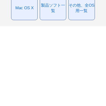
製品ソフト一
その他、全OS
Mac OS X
覧
用一覧