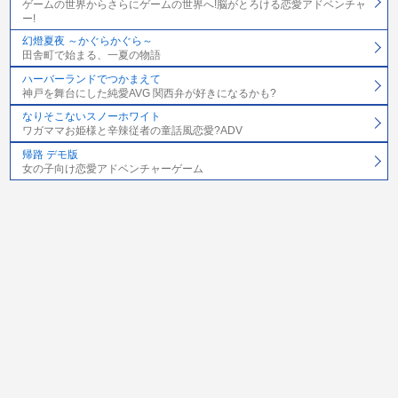
ゲームの世界からさらにゲームの世界へ!脳がとろける恋愛アドベンチャ
ー!
幻燈夏夜 ～かぐらかぐら～
田舎町で始まる、一夏の物語
ハーバーランドでつかまえて
神戸を舞台にした純愛AVG 関西弁が好きになるかも?
なりそこないスノーホワイト
ワガママお姫様と辛辣従者の童話風恋愛?ADV
帰路 デモ版
女の子向け恋愛アドベンチャーゲーム