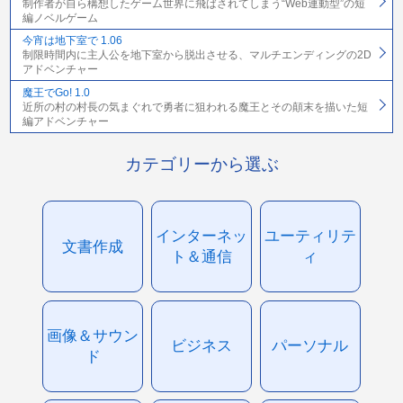
制作者が自ら構想したゲーム世界に飛ばされてしまう“Web連動型”の短
編ノベルゲーム
今宵は地下室で 1.06
制限時間内に主人公を地下室から脱出させる、マルチエンディングの2D
アドベンチャー
魔王でGo! 1.0
近所の村の村長の気まぐれで勇者に狙われる魔王とその顛末を描いた短
編アドベンチャー
カテゴリーから選ぶ
インターネッ
ユーティリテ
文書作成
ト＆通信
ィ
画像＆サウン
ビジネス
パーソナル
ド