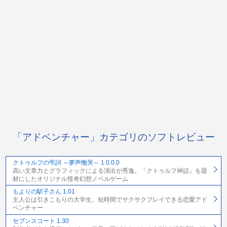
「アドベンチャー」カテゴリのソフトレビュー
クトゥルフの弔詞 ～夢声慟哭～ 1.0.0.0
高い文章力とグラフィックによる演出が秀逸。「クトゥルフ神話」を題
材にしたオリジナル怪奇幻想ノベルゲーム
もよりの駅子さん 1.01
主人公は引きこもりの大学生。短時間でサクサクプレイできる恋愛アド
ベンチャー
セブンスコート 1.30