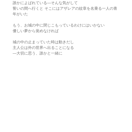
誰かによばれている―そんな気がして
誓いの間へ行くと そこにはアザレアの紋章を名乗る一人の青
年がいた
もう、お城の中に閉じこもっているわけにはいかない
優しい夢から覚めなければ
城の中の止まっていた時は動きだし
主人公は外の世界へ出ることになる
―大切に思う、誰かと一緒に