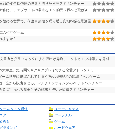
三郎の少年探偵物の世界を借りた推理アドベンチャー
新作は、ウェブサイトの常連をRPG的異世界へと飛ばす
を始める世界で、何度も崩壊を繰り返し真相を探る居酒屋
式の推理ゲーム
れますか?
い文章力とグラフィックによる演出が秀逸。「クトゥルフ神話」を題材に
りの大学生。短時間でサクサクプレイできる恋愛アドベンチャー
ゲーム世界に飛ばされてしまう“Web連動型”の短編ノベルゲーム
を地下室から脱出させる、マルチエンディングの2Dアドベンチャー
で勇者に狙われる魔王とその顛末を描いた短編アドベンチャー
ターネット＆通信
ユーティリティ
ネス
パーソナル
＆教育
ゲーム
グラミング
ハードウェア