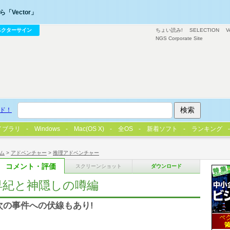
「Vector」
ベクターサイン
ちょい読み!
SELECTION
V
NGS Corporate Site
ド！
イブラリ
Windows
Mac(OS X)
全OS
新着ソフト
ランキング
ム
>
アドベンチャー
>
推理アドベンチャー
コメント・評価
スクリーンショット
ダウンロード
早紀と神隠しの噂編
次の事件への伏線もあり!