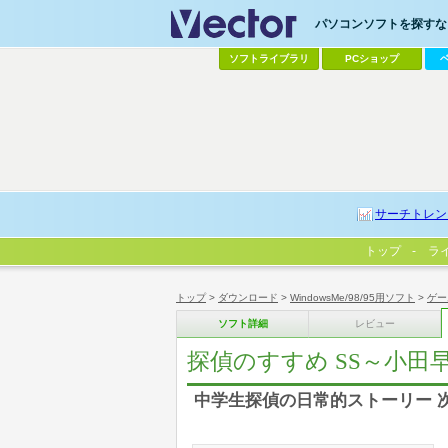
パソコンソフトを探すなら
ソフトライブラリ
PCショップ
サーチトレン
トップ
ラ
トップ
>
ダウンロード
>
WindowsMe/98/95用ソフト
>
ゲー
ソフト詳細
レビュー
探偵のすすめ SS～小田
中学生探偵の日常的ストーリー 