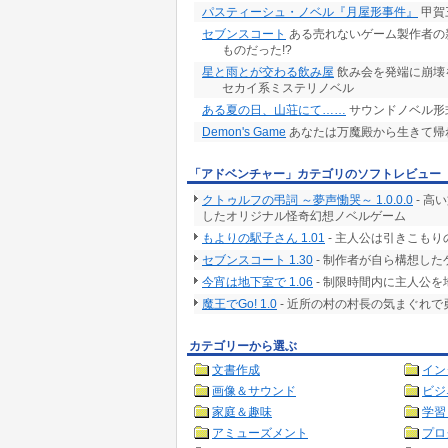
パスティーシュ・ノベル『月屋形事件』
甲賀
セブンスコート
ある売れないゲーム製作者の
ものだった!?
星と雨とが交わる飲み屋
飲み会を発端に崩壊
セカイ系ミステリノベル
ある夏の日、山荘にて……
サウンドノベル形
Demon's Game
あなたは万魔殿から生きて帰
「アドベンチャー」カテゴリのソフトレビュー
クトゥルフの弔詞 ～夢声慟哭～ 1.0.0.0
- 高
したオリジナル怪奇幻想ノベルゲーム
もよりの駅子さん 1.01
- 主人公は引きこも
セブンスコート 1.30
- 制作者が自ら構想した
今宵は地下室で 1.06
- 制限時間内に主人公
魔王でGo! 1.0
- 近所の村の村長の気まぐれ
カテゴリーから選ぶ
文書作成
イン
画像＆サウンド
ビジ
家庭＆趣味
学習
アミューズメント
プロ