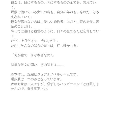
彼女は、目にするもの、耳にするものの全てを、忘れてい
く。
屋敷で働いている女中の名も、自分の年齢も、忘れたことさ
え忘れていく。
彼女が忘れないのは、愛しい婚約者、上月と、謎の居候、若
葉のことだけ。
降っては溶ける粉雪のように、日々の全てをただ忘却してい
く――
ただ、上月だけを、待ちながら。
だが、そんなのばらの日々は、打ち砕かれる。
「何が嘘で、何が本当なの?」
悲痛な彼女の問い、その答えは……
※本作は、短編ビジュアルノベルゲームです。
選択肢は一つのみとなっています。
攻略対象は二人ですが、必ずしもハッピーエンドとは限りま
せんので、御注意下さい。