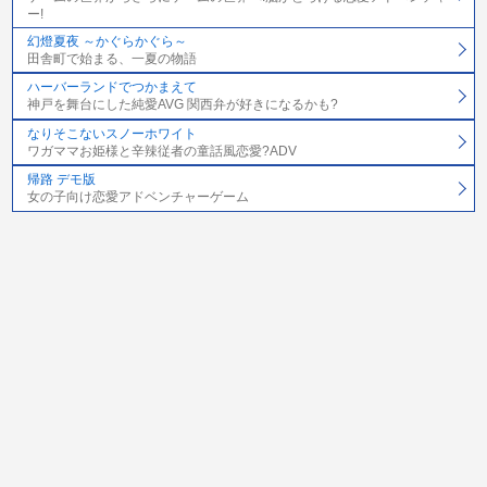
ー!
幻燈夏夜 ～かぐらかぐら～
田舎町で始まる、一夏の物語
ハーバーランドでつかまえて
神戸を舞台にした純愛AVG 関西弁が好きになるかも?
なりそこないスノーホワイト
ワガママお姫様と辛辣従者の童話風恋愛?ADV
帰路 デモ版
女の子向け恋愛アドベンチャーゲーム