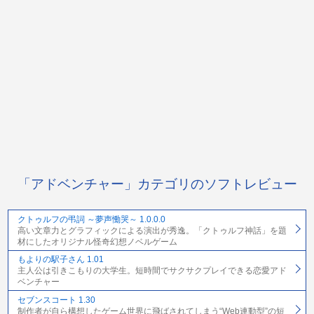
「アドベンチャー」カテゴリのソフトレビュー
クトゥルフの弔詞 ～夢声慟哭～ 1.0.0.0
高い文章力とグラフィックによる演出が秀逸。「クトゥルフ神話」を題
材にしたオリジナル怪奇幻想ノベルゲーム
もよりの駅子さん 1.01
主人公は引きこもりの大学生。短時間でサクサクプレイできる恋愛アド
ベンチャー
セブンスコート 1.30
制作者が自ら構想したゲーム世界に飛ばされてしまう“Web連動型”の短