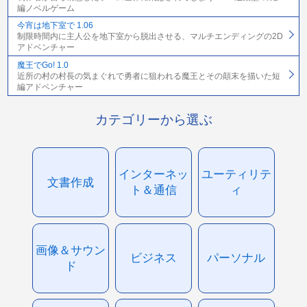
編ノベルゲーム
今宵は地下室で 1.06
制限時間内に主人公を地下室から脱出させる、マルチエンディングの2D
アドベンチャー
魔王でGo! 1.0
近所の村の村長の気まぐれで勇者に狙われる魔王とその顛末を描いた短
編アドベンチャー
カテゴリーから選ぶ
インターネッ
ユーティリテ
文書作成
ト＆通信
ィ
画像＆サウン
ビジネス
パーソナル
ド