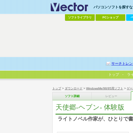
パソコンソフトを探すなら
ソフトライブラリ
PCショップ
サーチトレン
トップ
ラ
トップ
>
ダウンロード
>
WindowsMe/98/95用ソフト
>
ゲー
ソフト詳細
レビュー
天使郷-ヘブン- 体験版
ライトノベル作家が、ひとりで