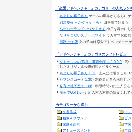
「恋愛アドベンチャー」カテゴリーの人気ラン
もよりの駅子さん
ゲームの世界からさらにゲ
幻燈夏夜 ～かぐらかぐら～
田舎町で始まる、
ハーバーランドでつかまえて
神戸を舞台にした
なりそこないスノーホワイト
ワガママお姫様
帰路 デモ版
女の子向け恋愛アドベンチャーゲ
「アドベンチャー」カテゴリのソフトレビュー
クトゥルフの弔詞 ～夢声慟哭～ 1.0.0.0
- 高
したオリジナル怪奇幻想ノベルゲーム
もよりの駅子さん 1.01
- 主人公は引きこも
セブンスコート 1.30
- 制作者が自ら構想した
今宵は地下室で 1.06
- 制限時間内に主人公
魔王でGo! 1.0
- 近所の村の村長の気まぐれ
カテゴリーから選ぶ
文書作成
イン
画像＆サウンド
ビジ
家庭＆趣味
学習
アミューズメント
プロ