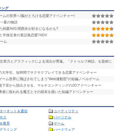
キング
ームの世界へ!脳がとろける恋愛アドベンチャー!
一夏の物語
純愛AVG 関西弁が好きになるかも?
と辛辣従者の童話風恋愛?ADV
ーム
い文章力とグラフィックによる演出が秀逸。「クトゥルフ神話」を題材に
りの大学生。短時間でサクサクプレイできる恋愛アドベンチャー
ゲーム世界に飛ばされてしまう“Web連動型”の短編ノベルゲーム
を地下室から脱出させる、マルチエンディングの2Dアドベンチャー
で勇者に狙われる魔王とその顛末を描いた短編アドベンチャー
ターネット＆通信
ユーティリティ
ネス
パーソナル
＆教育
ゲーム
グラミング
ハードウェア