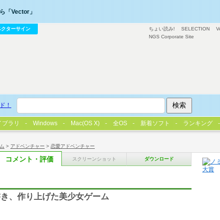
「Vector」
ベクターサイン
ちょい読み!
SELECTION
V
NGS Corporate Site
ド！
イブラリ
Windows
Mac(OS X)
全OS
新着ソフト
ランキング
ム
>
アドベンチャー
>
恋愛アドベンチャー
コメント・評価
スクリーンショット
ダウンロード
書き、作り上げた美少女ゲーム